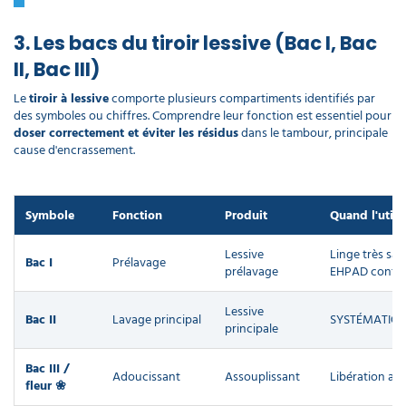
3. Les bacs du tiroir lessive (Bac I, Bac
II, Bac III)
Le
tiroir à lessive
comporte plusieurs compartiments identifiés par
des symboles ou chiffres. Comprendre leur fonction est essentiel pour
doser correctement et éviter les résidus
dans le tambour, principale
cause d'encrassement.
Symbole
Fonction
Produit
Quand l'utilis
Lessive
Linge très sale
Bac I
Prélavage
prélavage
EHPAD conta
Lessive
Bac II
Lavage principal
SYSTÉMATIQUE 
principale
Bac III /
Adoucissant
Assouplissant
Libération au
fleur ❀