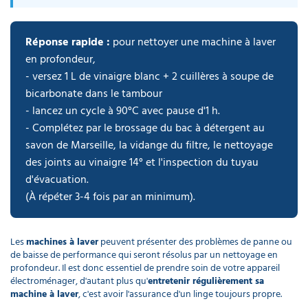
déchet
poubelle
DE
Matériel
Nettoyants
laveur
électoral
balais
professionnel
Canon
Lavette
déchets
PROTECTION
cordiste
extérieur
de
Récurage
à
microfibre
Chasuble
lourds
INDIVIDUELLE
vitres
et
mousse
professionnel
tablier
Porte
débouchage
Réponse rapide :
pour nettoyer une machine à laver
serviette
Panneau
Pelle
Aspirateur
écologique
mural
Infirmerie
Nettoyants
d'affichage
balayette
professionnel
en profondeur,
Sacs
sanitaires
GAMME
hôtel
Monobrosse
Matériel
Sweat
médicaux
- versez 1 L de vinaigre blanc + 2 cuillères à soupe de
ÉCOLOGIQUE
nettoyage
de
DASRI
voiture
travail
bicarbonate dans le tambour
Mouchoir
Masque
Purificateur
en
respiratoire
Soin
d'air
Aspirateur
Pistolet
- lancez un cycle à 90°C avec pause d'1 h.
papier​
du
classe
PROMOS
nettoyage
linge
M
voiture
- Complétez par le brossage du bac à détergent au
Eponge
Polaire
cuisine
de
Accessoires
savon de Marseille, la vidange du filtre, le nettoyage
professionnelle
travail
Produit
EPI
d'accueil
Nettoyants
Aspirateur
des joints au vinaigre 14° et l'inspection du tuyau
Lave
hotel
Ecolabel
classe
auto
d'évacuation.
H
Parka
de
(À répéter 3-4 fois par an minimum).
travail​
Lingette
Javel
Enrouleur
main
professionnel
Aspirateur
et
ATEX
tuyau
Chaussette
Les
machines à laver
peuvent présenter des problèmes de panne ou
de
de baisse de performance qui seront résolus par un nettoyage en
Produit
travail
droguerie
Aspirateur
profondeur. Il est donc essentiel de prendre soin de votre appareil
Destructeur
poussières
d'insectes
électroménager, d'autant plus qu'
entretenir régulièrement sa
dangereuses
machine à laver
, c'est avoir l'assurance d'un linge toujours propre.
Gilet
Produit
fluorescent