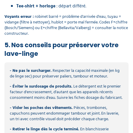
Tee-shirt + horloge
: départ différé.
Voyants erreur :
robinet barré = problème d'arrivée d'eau, tuyau =
vidange (filtre à nettoyer), hublot = porte mal fermée. Codes F+chiffre
(Bosch/Siemens) ou E+chiffre (Bellavita/Valberg) = consulter la notice
constructeur.
5. Nos conseils pour préserver votre
lave-linge
- Ne pas le surcharger.
Respecter la capacité maximale (en kg
de linge sec) pour préserver paliers, tambour et moteur.
- Éviter le surdosage de produits.
Le détergent est le premier
facteur d'encrassement, d'autant que les appareils récents
consomment moins d'eau. Suivre les fiches dosage du fabricant.
- Vider les poches des vêtements.
Pièces, trombones,
capuchons peuvent endommager tambour et joint. En laverie,
un tri avec contrôle visuel doit précéder chaque charge.
- Retirer le linge dès le cycle terminé.
En blanchisserie