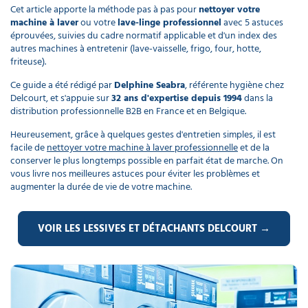
piscine
Nettoyeur
Cet article apporte la méthode pas à pas pour
nettoyer votre
professionnel
Aspirateur
vapeur
machine à laver
ou votre
lave-linge professionnel
avec 5 astuces
Numatic
éprouvées, suivies du cadre normatif applicable et d'un index des
Cotte
à
autres machines à entretenir (lave-vaisselle, frigo, four, hotte,
Anti-
Doseur
bretelles
nuisibles
friteuse).
Sac
lave
aspirateur
vaisselle
professionnel
Ce guide a été rédigé par
Delphine Seabra
, référente hygiène chez
Delcourt, et s'appuie sur
32 ans d'expertise depuis 1994
dans la
Nettoyants
bureautique
distribution professionnelle B2B en France et en Belgique.
Accessoires
aspirateur
Heureusement, grâce à quelques gestes d'entretien simples, il est
professionnel
Nettoyants
facile de
nettoyer votre machine à laver professionnelle
et de la
voiture
conserver le plus longtemps possible en parfait état de marche. On
vous livre nos meilleures astuces pour éviter les problèmes et
augmenter la durée de vie de votre machine.
VOIR LES LESSIVES ET DÉTACHANTS DELCOURT →