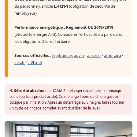
du personnel), article
L.4121-1
(obligation de sécurité de
l'employeur).
Performance énergétique :
Règlement UE 2019/2014
(étiquette énergie A-G). Considérer l'efficacité du parc dans
les obligations Décret Tertiaire.
Sources officielles :
legifrance.gouv.fr
·
anses.fr
·
afnor.org
·
inrs.fr
·
sf2h.net
⚠ Sécurité absolue :
ne JAMAIS mélanger eau de javel et vinaigre
blanc (ou tout produit acide). Ce mélange libère du chlore gazeux,
toxique par inhalation. Après un détartrage au vinaigre, faites tourner
un cycle de rinçage complet avant d'utiliser de la javel.