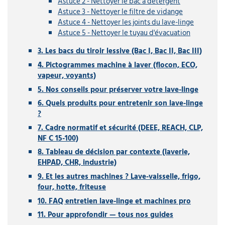
Astuce 2 - Nettoyer le bac à détergent
Astuce 3 - Nettoyer le filtre de vidange
Astuce 4 - Nettoyer les joints du lave-linge
Astuce 5 - Nettoyer le tuyau d'évacuation
3. Les bacs du tiroir lessive (Bac I, Bac II, Bac III)
4. Pictogrammes machine à laver (flocon, ECO,
vapeur, voyants)
5. Nos conseils pour préserver votre lave-linge
6. Quels produits pour entretenir son lave-linge
?
7. Cadre normatif et sécurité (DEEE, REACH, CLP,
NF C 15-100)
8. Tableau de décision par contexte (laverie,
EHPAD, CHR, industrie)
9. Et les autres machines ? Lave-vaisselle, frigo,
four, hotte, friteuse
10. FAQ entretien lave-linge et machines pro
11. Pour approfondir — tous nos guides