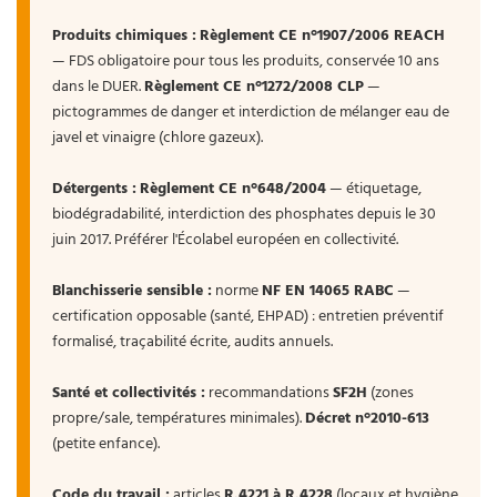
Produits chimiques :
Règlement CE n°1907/2006 REACH
— FDS obligatoire pour tous les produits, conservée 10 ans
dans le DUER.
Règlement CE n°1272/2008 CLP
—
pictogrammes de danger et interdiction de mélanger eau de
javel et vinaigre (chlore gazeux).
Détergents :
Règlement CE n°648/2004
— étiquetage,
biodégradabilité, interdiction des phosphates depuis le 30
juin 2017. Préférer l'Écolabel européen en collectivité.
Blanchisserie sensible :
norme
NF EN 14065 RABC
—
certification opposable (santé, EHPAD) : entretien préventif
formalisé, traçabilité écrite, audits annuels.
Santé et collectivités :
recommandations
SF2H
(zones
propre/sale, températures minimales).
Décret n°2010-613
(petite enfance).
Code du travail :
articles
R.4221 à R.4228
(locaux et hygiène