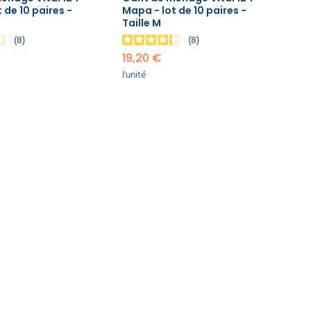
ont parfaits pour les tâches ménagères et
 de 10 paires -
Mapa - lot de 10 paires -
Taille M
8
8
19,20 €
l'unité