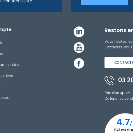
de confidentialité
mpte
Restons e
Vous hésitez, vo
te
Contactez-nous d
ne
CONTACT
 commandes
un devis
03 20
r
Prix d'un appel l
deaux
Du lundi au vendr