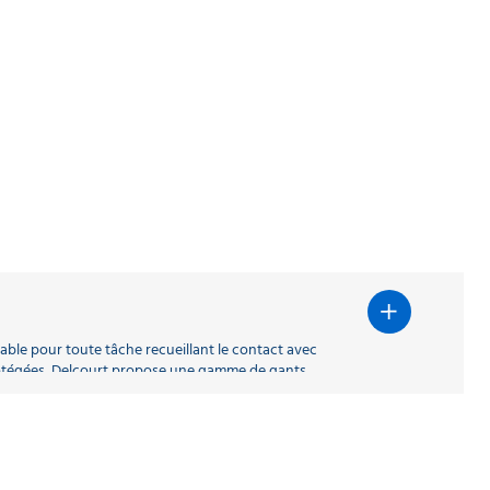
able pour toute tâche recueillant le contact avec
protégées, Delcourt propose une gamme de gants
n des gants. Tous nos gants de vaisselle
ités de choix. Vous retrouverez alors les gants de
ponible en Vital 124 sous lots de 10 paires.