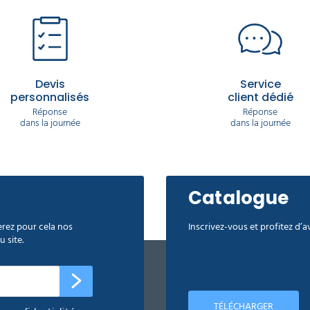
ffre sa sélection de gants de ménage hypoallergénique Optimo 454 en lots de
ises réactions face au latex, ainsi, la marque met à disposition une sélect
s sont armés d’une longueur optimisée couvrant la quasi totalité de vos a
nts misent en ventes sur le site Delcourt ont été conçus sur la base de la du
Devis
Service
personnalisés
client dédié
ortablement et nettoyer chaque surface sans avoir besoin de prêter atten
Réponse
Réponse
dans la journée
dans la journée
Catalogue
rez pour cela nos
Inscrivez-vous et profitez d’
 site.
TÉLÉCHARGER