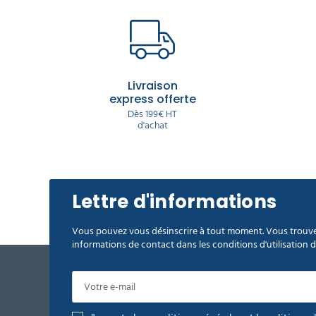
Enfin, pour toutes les personnes allergiques au latex, Delcourt o
effet, Delcourt sait que certaines personnes contractent de mauva
Pour assurer une grande protection à ses consommateurs, nos gant
des éclaboussures notamment lors de la vaisselle à la main ! Les ga
moindre petit contact avec des objets lourds ou râpeux !
Livraison
express offerte
Avec nos gants MAPA, vous serez parés pour vous empoigner conf
Dès 199€ HT
et ainsi y apporter des lésions.
d'achat
Lettre d'informations
Vous pouvez vous désinscrire à tout moment. Vous trouve
informations de contact dans les conditions d'utilisation du