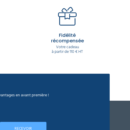
 10 paires. Gant ménage : nettoyez couvert ! En
ion de gants de ménage hypoallergéniques.
vant-bras. Parce que oui, interviennent souvent
rée, il y en a assez des gants se craquant au
Fidélité
récompensée
tion aux produits pouvant contracter votre peau
Votre cadeau
à partir de 110 € HT
avantages en avant première !
RECEVOIR