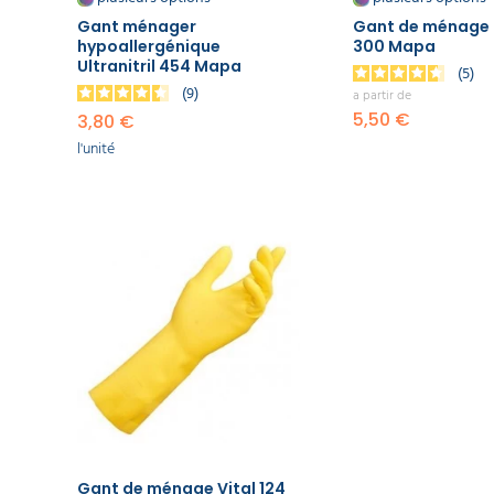
EQUIPEMENT
grandes mains, peut trouver des gants adaptés à leurs besoins spé
DE
professionnelles, offrant une protection et un confort.
Gant ménager
Gant de ménage 
PROTECTION
hypoallergénique
300 Mapa
INDIVIDUELLE
Ultranitril 454 Mapa
5
9
a partir de
GAMME
5,50 €
3,80 €
ÉCOLOGIQUE
l'unité
PROMOS
Gant de ménage Vital 124