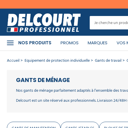
MENU
CATÉGORIES
NOS PRODUITS
PROMOS
MARQUES
VOS 
PRODUITS
Accueil
Equipement de protection individuelle
Gants de travail
NETTOYANTS
MATÉRIEL
GANTS DE MÉNAGE
DE
NETTOYAGE
Nos gants de ménage parfaitement adaptés à l’ensemble des travau
Delcourt est un site réservé aux professionnels. Livraison 24/48H
HYGIÈNE
DE
Dans certains milieux professionnels, les employés peuvent être
LA
protéger la peau de vos employés, il est donc nécessaire d’adopt
PERSONNE
Les gants de ménage sont adaptés à vos usages courants ménagers : 