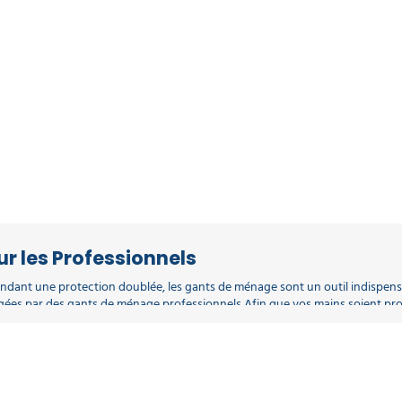
r les Professionnels
andant une protection doublée, les gants de ménage sont un outil indispens
tégées par des gants de ménage professionnels Afin que vos mains soient 
vités ménagères ainsi qu’aux personnes allergiques au matériel de fabricatio
9), en différents coloris jaune, rose et bleu. MAPA offre trois grandes possibil
nagers Vital 115, vendus en lots de 10 paires. Cette gamme est également dis