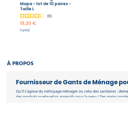
Mapa - lot de 10 paires -
Taille L
8
19,20 €
l'unité
À PROPOS
Fournisseur de Gants de Ménage pou
Qu’il s’agisse du nettoyage ménager ou celui des sanitaires : dem
des produits quelquefois agressifs pour la peau ! Des mains pro
ménagers.
Conçus avec ou sans latex, ils sauront s’adapter à toutes vos acti
professionnels sont disponibles de la taille 6 (T 6) à la taille 9 (T 
ménages Jersette 300, disponibles en lots de 5 paires. Les gants mé