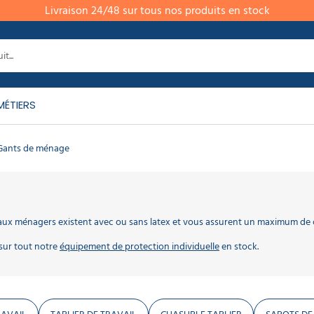
Livraison 24/48 sur tous nos produits en stock
MÉTIERS
Gants de ménage
x ménagers existent avec ou sans latex et vous assurent un maximum de conf
 sur tout notre
équipement de protection individuelle
en stock.
 amenés à manipuler fréquemment des produits de nettoyage qui à terme peu
er des gants ménage.
pour la vaisselle, le ménage, le bricolage … Pour de plus gros chantiers, il