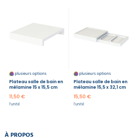
Sa surface lisse est facile à nettoyer et ne retient
pas les taches, un atout pour le personnel
d’entretien. La mélamine offre également une
grande liberté de design : coloris variés, finitions
imitation bois, béton ou métal pour s’intégrer dans
tous les styles d’intérieur.
Ce matériau synthétique est idéal pour les hôtels
recherchant une solution pratique, hygiénique et
durable sans compromettre l’esthétique. Il convient
aussi bien aux chambres standard qu’aux suites
contemporaines, assurant une présentation
impeccable à chaque utilisation.
plusieurs options
plusieurs options
Plateau salle de bain​ en
Plateau salle de bain​ en
mélamine 15 x 15,5 cm
mélamine 15,5 x 32,1 cm
11,50 €
15,50 €
l'unité
l'unité
À PROPOS