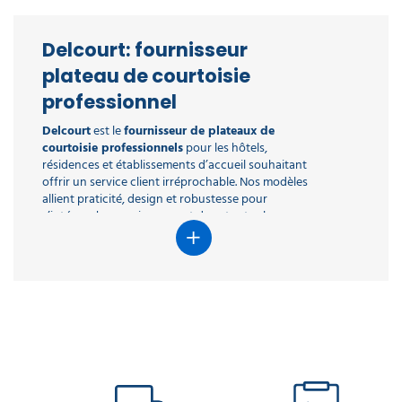
Delcourt: fournisseur
plateau de courtoisie
professionnel
Delcourt
est le
fournisseur de plateaux de
courtoisie professionnels
pour les hôtels,
résidences et établissements d’accueil souhaitant
offrir un service client irréprochable. Nos modèles
allient praticité, design et robustesse pour
s’intégrer harmonieusement dans toutes les
chambres. Disponibles en bois, en mélamine ou en
matériaux composites, ils garantissent une
présentation élégante des produits d’accueil tout
en facilitant le travail du personnel. En choisissant
Delcourt, les hôteliers bénéficient d’un large choix
de plateaux, de bouilloires, d’accessoires et de
consommables adaptés à tous les niveaux de
confort. Nos solutions répondent aux exigences de
qualité et d’hygiène du secteur hôtelier tout en
valorisant l’image de votre établissement. Avec