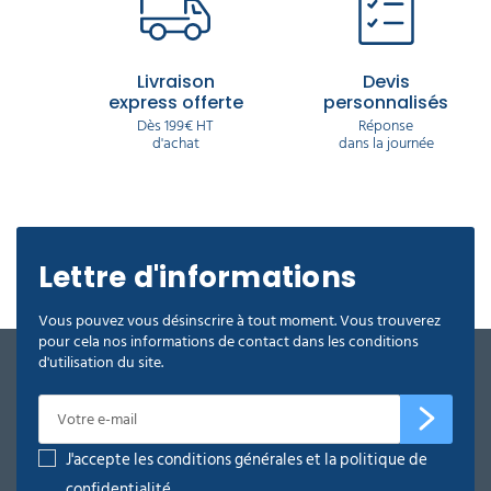
Delcourt, équipez vos chambres avec du matériel
durable, fonctionnel et conçu pour une expérience
client haut de gamme.
Livraison
Devis
express offerte
personnalisés
Dès 199€ HT
Réponse
d'achat
dans la journée
Lettre d'informations
Vous pouvez vous désinscrire à tout moment. Vous trouverez
pour cela nos informations de contact dans les conditions
d'utilisation du site.
J'accepte les conditions générales et la politique de
confidentialité