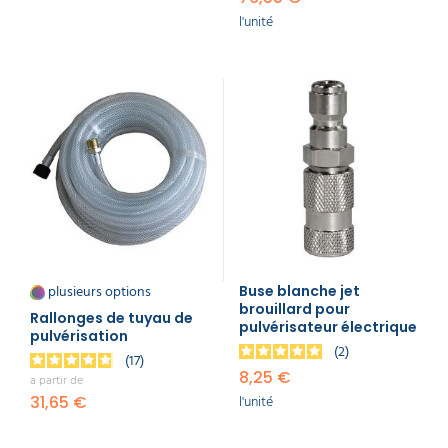
l'unité
plusieurs options
Buse blanche jet
brouillard pour
Rallonges de tuyau de
pulvérisateur électrique
pulvérisation
2
17
8,25 €
a partir de
l'unité
31,65 €