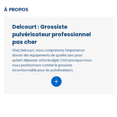
À PROPOS
Delcourt : Grossiste
pulvérisateur professionnel
pas cher
Chez Delcourt, nous comprenons l'importance
d'avoir des équipements de qualité sans pour
autant dépasser votre budget. C'est pourquoi nous
nous positionnons comme le grossiste
incontournable pour les pulvérisateurs
professionnels à petit prix. Notre gamme de
pulvérisateurs professionnels combine efficacité et
économie, vous offrant des produits fiables et
abordables.
Pourquoi choisir Delcourt
pour votre pulvérisateur
professionnel ?