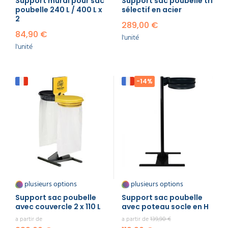
Support mural pour sac
Support sac poubelle tri
poubelle 240 L / 400 L x
sélectif en acier
2
289,00 €
84,90 €
l'unité
l'unité
-14%
plusieurs options
plusieurs options
Support sac poubelle
Support sac poubelle
avec couvercle 2 x 110 L
avec poteau socle en H
a partir de
a partir de
139,90 €