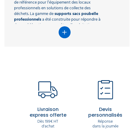
de référence pour l’équipement des locaux
professionnels en solutions de collecte des
déchets. La gamme de
supports sacs poubelle
professionnels
a été construite pour répondre à
des problématiques concrètes d’exploitation :
organisation des flux, maintien de l’hygiène,
rapidité d’intervention et adaptation aux
contraintes des sites. Les produits proposés
couvrent un large éventail d’usages, depuis les
bureaux et établissements tertiaires jusqu’aux
collectivités, industries et ERP, avec une logique
claire de fiabilité et de continuité de service.
Chaque support sac poubelle est sélectionné selon
des critères stricts de robustesse, de stabilité et de
facilité d’entretien. L’objectif est de proposer des
équipements capables de supporter un usage
quotidien intensif tout en s’intégrant durablement
dans les environnements intérieurs. En centralisant
des solutions éprouvées et disponibles rapidement,
Livraison
Devis
Delcourt accompagne les professionnels dans une
express offerte
personnalisés
gestion des déchets structurée, lisible et cohérente
Dès 199€ HT
Réponse
d'achat
dans la journée
avec leurs contraintes opérationnelles.