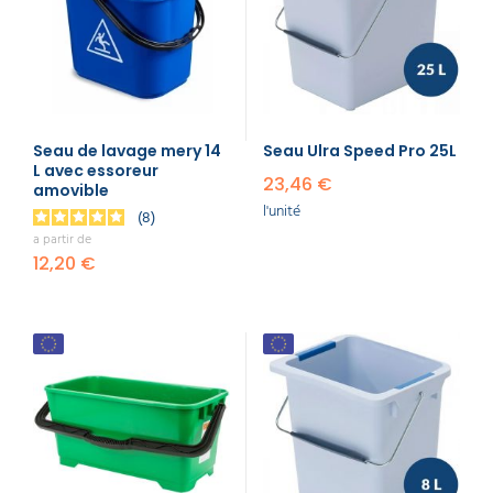
supérieure à un prix compétitif. Chaque récipient
est testé pour garantir sa robustesse et sa facilité
d'utilisation. Que vous ayez besoin d'un seau pour
le sable, la glace ou les produits alimentaires, nous
avons ce qu'il vous faut.
Nos seaux, avec une anse en fer robuste, assurent
un transport facile et sécurisé. Pour toute question
Seau de lavage mery 14
Seau Ulra Speed Pro 25L
ou information supplémentaire, n'hésitez pas à
L avec essoreur
23,46 €
nous contacter.
amovible
l'unité
8
Retrouvez notre gamme complète sur notre site et
a partir de
profitez d'un matériel de qualité comme de
12,20 €
raclettes de sol
pour toutes vos tâches de
nettoyage. Passez votre commande dès
aujourd'hui et choisissez parmi les nombreuses
formes et tailles disponibles.