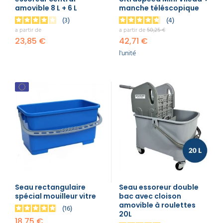
amovible 8 L + 6 L
manche téléscopique
3
4
a partir de
a partir de
50,25 €
23,85 €
42,71 €
l'unité
Seau rectangulaire
Seau essoreur double
spécial mouilleur vitre
bac avec cloison
amovible à roulettes
16
20L
18,75 €