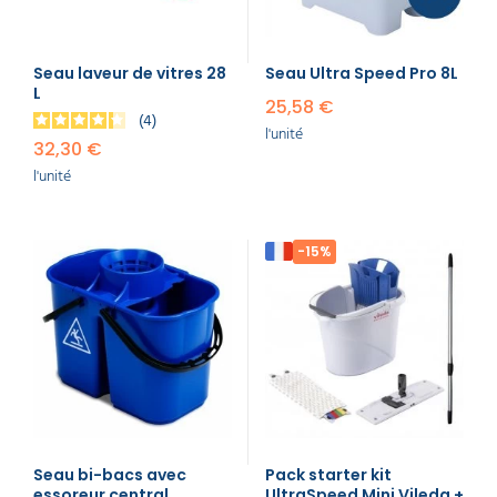
Seau laveur de vitres 28
Seau Ultra Speed Pro 8L
L
25,58 €
4
l'unité
32,30 €
l'unité
-15%
Seau bi-bacs avec
Pack starter kit
essoreur central
UltraSpeed Mini Vileda +