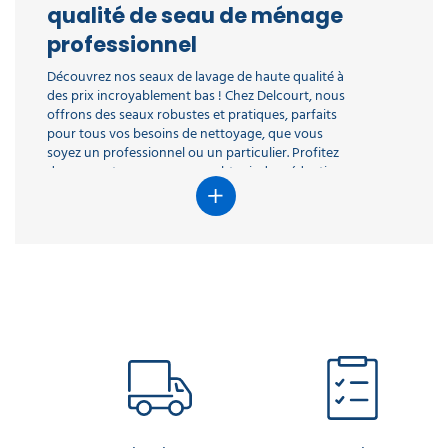
qualité de seau de ménage
professionnel
Découvrez nos seaux de lavage de haute qualité à
des prix incroyablement bas ! Chez Delcourt, nous
offrons des seaux robustes et pratiques, parfaits
pour tous vos besoins de nettoyage, que vous
soyez un professionnel ou un particulier. Profitez
de nos ventes en gros pour obtenir des réductions
encore plus importantes et équipez-vous sans
vous ruiner. Nos promotions exceptionnelles vous
permettent d'acquérir des produits durables et
fonctionnels à des tarifs défiant toute
concurrence. Avec des seaux disponibles en
différentes capacités et coloris, vous trouverez
forcément le modèle qui convient à vos exigences.
N'attendez plus, commandez dès aujourd'hui et
bénéficiez de la qualité Delcourt à petit prix !
A lire aussi :
Tuto : la technique des deux seaux