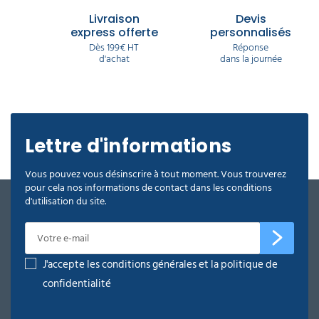
adaptées à tous vos besoins d’entretien. Explorez
notre gamme et trouvez les détergents,
Livraison
Devis
nettoyants,
lingettes nettoyantes
,
désodorisants
et
express offerte
personnalisés
désinfectants qu’il vous faut pour garantir une
Dès 199€ HT
Réponse
hygiène irréprochable, tout en respectant
d'achat
dans la journée
l’environnement.
Lettre d'informations
Vous pouvez vous désinscrire à tout moment. Vous trouverez
pour cela nos informations de contact dans les conditions
d'utilisation du site.
J'accepte les conditions générales et la politique de
confidentialité