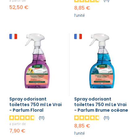
a partir de
l'environnement, et parfois des agents anti-tartre
52,50 €
8,85 €
pour prévenir l'obstruction des canalisations. Ces
pastilles, souvent parfumées et parfois dotées de
l'unité
propriétés détartrantes comme le
javel
, se
dissolvent progressivement au contact de l'urine,
libérant des agents nettoyants et désodorisants
qui contribuent à l'hygiène et à la fraîcheur des
urinoirs.
A lire aussi:
Comment nettoyer les sanitaires et WC
publics : Le guide
Spray odorisant
Spray odorisant
toilettes 750 ml Le Vrai
toilettes 750 ml Le Vrai
- Parfum Floral
- Parfum Brume océane
11
11
a partir de
8,85 €
7,90 €
l'unité