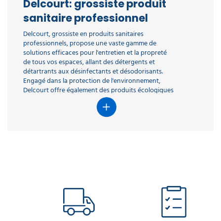
Delcourt: grossiste produit
sanitaire professionnel
Delcourt, grossiste en produits sanitaires
professionnels, propose une vaste gamme de
solutions efficaces pour l'entretien et la propreté
de tous vos espaces, allant des détergents et
détartrants aux désinfectants et désodorisants.
Engagé dans la protection de l'environnement,
Delcourt offre également des produits écologiques
adaptés aux besoins des professionnels,
garantissant une hygiène impeccable tout en
respectant la planète. Avec des marques de
référence et des offres avantageuses, Delcourt
s'assure de répondre aux exigences des
professionnels en matière de nettoyage et
d'entretien.
Pourquoi choisir nos
produits sanitaires ?
En choisissant nos produits sanitaires, vous optez
pour des solutions efficaces, écologiques, et