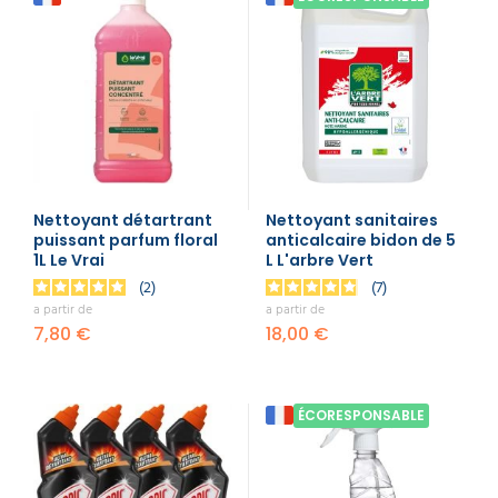
Nettoyant détartrant
Nettoyant sanitaires
puissant parfum floral
anticalcaire bidon de 5
1L Le Vrai
L L'arbre Vert
2
7
a partir de
a partir de
7,80 €
18,00 €
ÉCORESPONSABLE