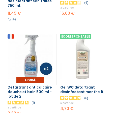
désinfectant sanitaires
4
750 mL
a partir de
11,45 €
16,60 €
l'unité
ÉCORESPONSABLE
EPUISÉ
Détartrant anticalcaire
Gel WC détartrant
douche et bain 500 ml -
désinfectant menthe 1L
lot de 2
6
1
a partir de
a partir de
4,70 €