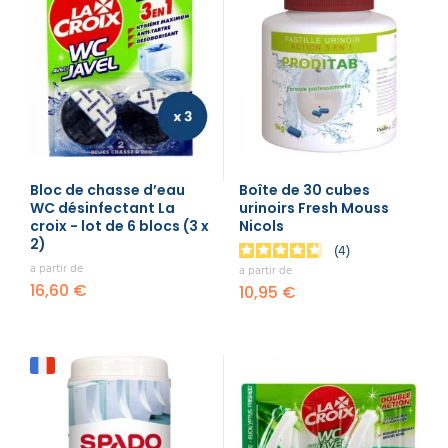
Bloc de chasse d’eau
Boîte de 30 cubes
WC désinfectant La
urinoirs Fresh Mouss
croix - lot de 6 blocs (3 x
Nicols
2)
4
a partir de
a partir de
16,60 €
10,95 €