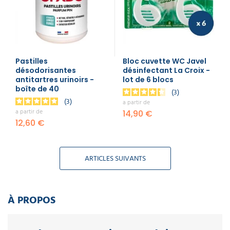
Pastilles
Bloc cuvette WC Javel
désodorisantes
désinfectant La Croix -
antitartres urinoirs -
lot de 6 blocs
boîte de 40
3
3
a partir de
a partir de
14,90 €
12,60 €
ARTICLES SUIVANTS
À PROPOS