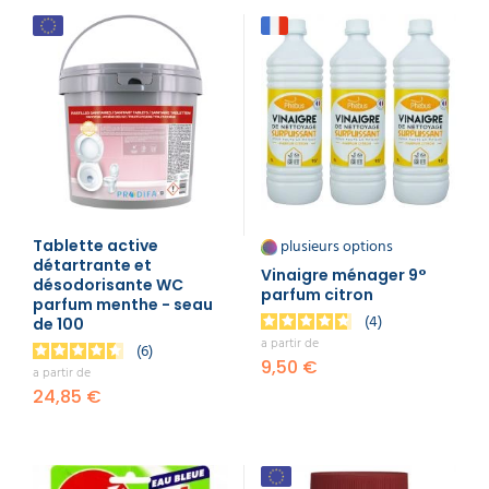
plusieurs options
Tablette active
détartrante et
Vinaigre ménager 9°
désodorisante WC
parfum citron
parfum menthe - seau
4
de 100
a partir de
6
9,50 €
a partir de
24,85 €