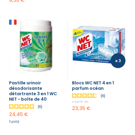
9,30 €
Pastille urinoir
Blocs WC NET 4 en 1
désodorisante
parfum océan
détartrante 3 en 1 WC
6
NET - boîte de 40
a partir de
6
23,35 €
24,45 €
l'unité