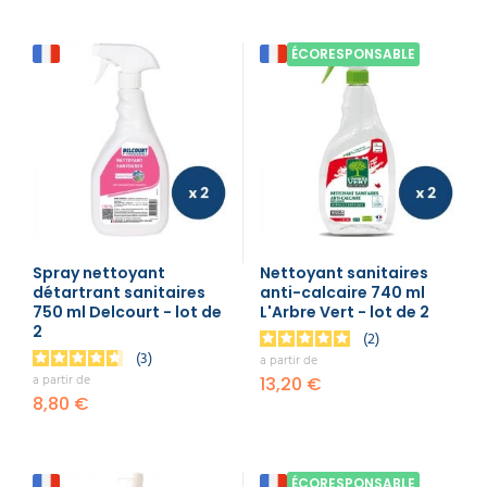
ÉCORESPONSABLE
Spray nettoyant
Nettoyant sanitaires
détartrant sanitaires
anti-calcaire 740 ml
750 ml Delcourt - lot de
L'Arbre Vert - lot de 2
2
2
3
a partir de
a partir de
13,20 €
8,80 €
ÉCORESPONSABLE