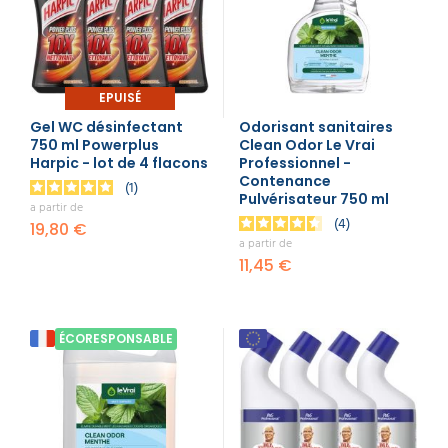
EPUISÉ
Gel WC désinfectant
Odorisant sanitaires
750 ml Powerplus
Clean Odor Le Vrai
Harpic - lot de 4 flacons
Professionnel -
Contenance
1
Pulvérisateur 750 ml
a partir de
4
19,80 €
a partir de
11,45 €
ÉCORESPONSABLE