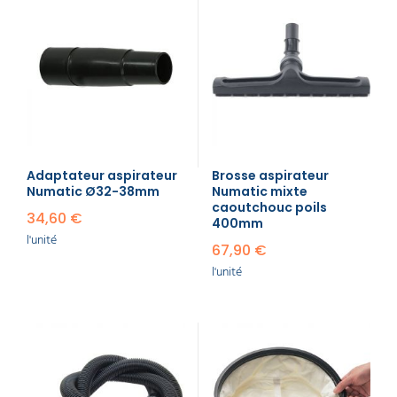
professionnel sur
Delcourt.fr ?
Delcourt propose une catégorie dédiée aux
accessoires aspirateur professionnels avec un
large choix de références, de nombreuses marques
et plusieurs familles d’accessoires pour répondre
aux besoins d’entretien, de remplacement et
d’adaptation des machines.
Adaptateur aspirateur
Brosse aspirateur
Numatic Ø32-38mm
Numatic mixte
caoutchouc poils
34,60 €
400mm
l'unité
67,90 €
l'unité