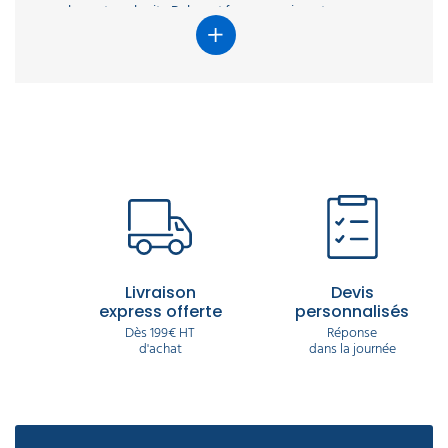
seulement sur le site Delcourt.fr pour aspirer et
nettoyer efficacement tous types de sols ou
revêtements dans les entreprises et collectivités.
Nous sommes spécialistes du matériel de
nettoyage professionnel et notre offre comprend
une gamme complète de brosses, suceurs,
flexibles, sac aspirateur, filtre aspirateur, … Votre
appareil a besoin de pièces en bon état de marche
pour fonctionner correctement et prolonger au
maximum sa durée de vie, pensez à les changer
régulièrement.
Livraison
Devis
express offerte
personnalisés
Dès 199€ HT
Réponse
d'achat
dans la journée