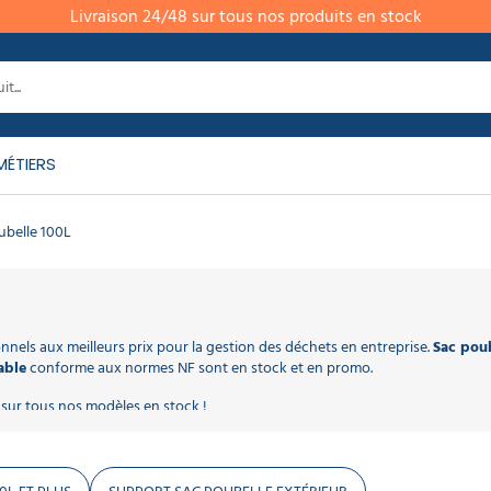
Livraison 24/48 sur tous nos produits en stock
MÉTIERS
ubelle 100L
nels aux meilleurs prix pour la gestion des déchets en entreprise.
Sac poub
able
conforme aux normes NF sont en stock et en promo.
 sur tous nos modèles en stock !
ion efficace des déchets, que ce soit à la maison, dans les bureaux ou les ind
courantes d'environ 80 x 110 cm, parfaites pour les poubelles de grande ta
alimentaires aux objets volumineux et tranchants, assurant ainsi une gestion 