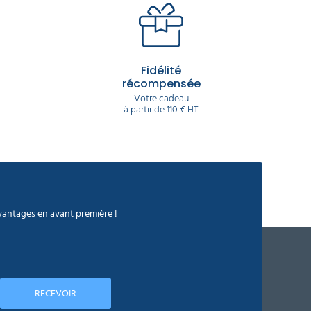
Fidélité
récompensée
Votre cadeau
à partir de 110 € HT
avantages en avant première !
RECEVOIR