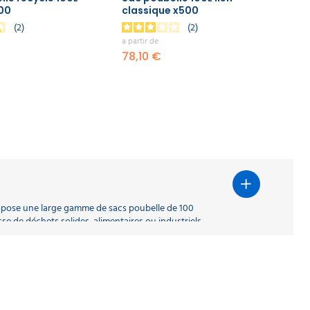
200
classique x500
2
2
 odeurs
.
a partir de
ntenance de 10 à 1 000 litres et plus.
78,10 €
ropose une large gamme de sacs poubelle de 100
se de déchets solides, alimentaires ou industriels.