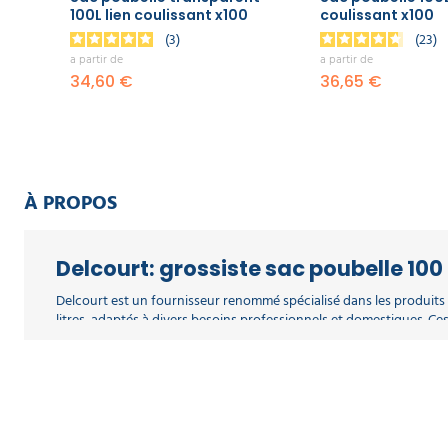
EQUIPEMENT
utilisés pour faciliter le tri des déchets à la source, chaque coul
DE
100L lien coulissant x100
coulissant x100
PROTECTION
3
23
Choisissez vos sacs poubelles dans une capacité supérieure à celle 
INDIVIDUELLE
a partir de
a partir de
Retrouvez également toute notre gamme de
sacs poubelle
par ta
34,60 €
36,65 €
GAMME
ÉCOLOGIQUE
PROMOS
À PROPOS
Delcourt: grossiste sac poubelle 100 
Delcourt est un fournisseur renommé spécialisé dans les produits
litres, adaptés à divers besoins professionnels et domestiques. Ces