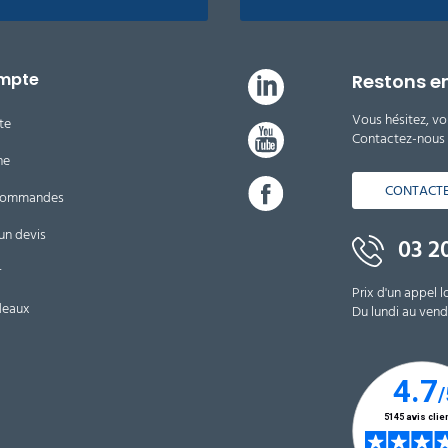
mpte
Restons e
Vous hésitez, vo
te
Contactez-nous d
ne
CONTACT
 commandes
un devis
03 20
r
Prix d'un appel l
deaux
Du lundi au vendr