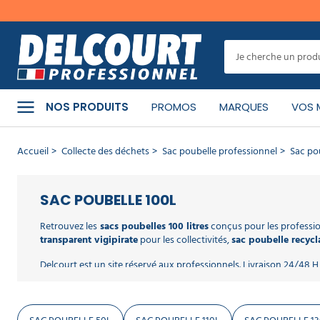
MENU
CATÉGORIES
NOS PRODUITS
PROMOS
MARQUES
VOS 
PRODUITS
Accueil
Collecte des déchets
Sac poubelle professionnel
Sac po
NETTOYANTS
MATÉRIEL
SAC POUBELLE 100L
DE
NETTOYAGE
Retrouvez les
sacs poubelles 100 litres
conçus pour les profession
transparent vigipirate
pour les collectivités,
sac poubelle recycl
HYGIÈNE
Delcourt est un site réservé aux professionnels. Livraison 24/48 H
DE
LA
Les sacs poubelle de 100 litres sont des indispensables pour la gest
PERSONNE
grands volumes de déchets solides et lourds, avec des dimensions 
besoins variés des utilisateurs, allant de la collecte des déchets 