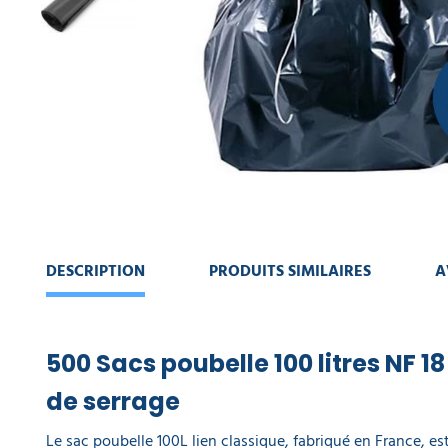
CONTINUER
MACHINE
MA
DE
COMMANDE
NETTOYAGE
VOIR
COLLECTE
MON
DES
PANIER
DÉCHETS
AMÉNAGEMENT
INTÉRIEUR
AMÉNAGEMENT
DESCRIPTION
PRODUITS SIMILAIRES
A
EXTÉRIEUR
ART
DE
500 Sacs poubelle 100 litres NF 1
LA
TABLE
de serrage
Le sac poubelle 100L lien classique, fabriqué en France, es