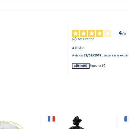
4
/
5
Avis vérifié
a tester
Avis du
21/09/2019
, suite à une expé
Utile
(0)
Signaler