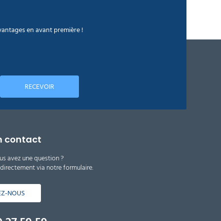
avantages en avant première !
RECEVOIR
n contact
us avez une question ?
irectement via notre formulaire.
EZ-NOUS