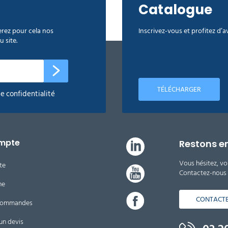
Catalogue
rez pour cela nos
Inscrivez-vous et profitez d’
 site.
TÉLÉCHARGER
de confidentialité
mpte
Restons e
Vous hésitez, vo
te
Contactez-nous d
ne
CONTACT
 commandes
un devis