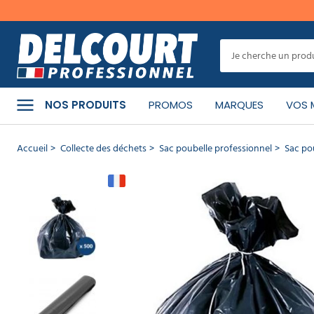
er
MENU
Cet
article
a
CATÉGORIES
bien
NOS PRODUITS
PROMOS
MARQUES
VOS 
été
ajouté
à
PRODUITS
Accueil
Collecte des déchets
Sac poubelle professionnel
Sac po
votre
NETTOYANTS
panier
Sac
MATÉRIEL
DE
poubelle
NETTOYAGE
100L lien
classique
x500
HYGIÈNE
RÉF :
DE
11.1065
LA
PERSONNE