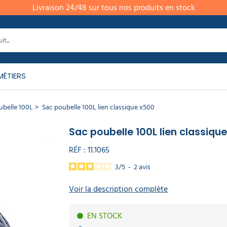
Livraison 24/48 sur tous nos produits en stock
MÉTIERS
ubelle 100L
Sac poubelle 100L lien classique x500
Sac poubelle 100L lien classiqu
RÉF :
11.1065
3
/
5
-
2
avis
Voir la description complète
EN STOCK