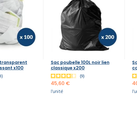
 transparent
Sac poubelle 100L noir lien
Sa
issant x100
classique x200
co
3
9
45,60 €
4
l'unité
l'