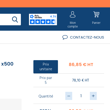
Mon
Panier
compte
CONTACTEZ-NOUS
e x500
Prix
86,85 € HT
unitaire
Prix par
78,10 € HT
5
Quantité