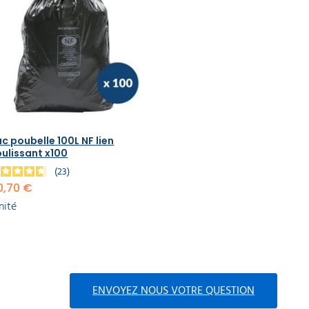
c poubelle 100L NF lien
ulissant x100
23
0,70 €
unité
ENVOYEZ NOUS VOTRE QUESTION