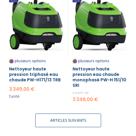
Quelle entreprise peut
utiliser un nettoyeur haute
pression ?
Entreprises de nettoyage professionnel :
Nettoyage de façades, de toitures, de
parkings, de graffitis, remise en état après
sinistre, etc.
Garages automobiles, stations de lavage et
plusieurs options
plusieurs options
concessionnaires : Lavage de véhicules,
Nettoyeur haute
nettoyage des ateliers.
Nettoyeur haute
pression triphasé eau
pression eau chaude
Secteur agricole : Nettoyage des machines
chaude PW-H171/13 TRB
monophasé PW-H 151/10
agricoles, des bâtiments d'élevage, des silos.
SRI
Industrie agroalimentaire : Nettoyage et
3 349,00 €
désinfection des locaux de production, des
a partir de
l'unité
équipements.
3 349,00 €
Entreprises de BTP (Bâtiment et Travaux
Publics) : Nettoyage des chantiers, du
matériel, décapage de surfaces.
ARTICLES SUIVANTS
Collectivités locales : Nettoyage des rues, du
mobilier urbain, des parcs, enlèvement des
affiches sauvages.