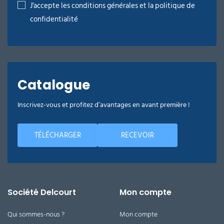
J'accepte les conditions générales et la politique de
Joints de maçonnerie en mauvais état : L'eau
sous pression peut les fragiliser davantage.
confidentialité
Plantes : La haute pression peut les
endommager.
Animaux : Ne jamais diriger le jet d'eau sous
pression vers des animaux ou des
personnes.
Fenêtres : Utiliser une pression basse et une
Catalogue
buse adaptée pour éviter de les casser. Il
existe des accessoires spécifiques pour le
nettoyage des vitres.
Inscrivez-vous et profitez d’avantages en avant première !
TÉLÉCHARGER
RECEVOIR
Société Delcourt
Mon compte
Qui sommes-nous ?
Mon compte