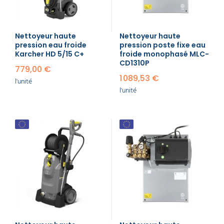
expulsée à travers un flexible et une lance munie
d'une buse. La concentration de la pression sur une
petite surface permet de déloger efficacement la
Nettoyeur haute
saleté, la mousse, les algues et autres dépôts
Nettoyeur haute
pression eau froide
pression poste fixe eau
tenaces qui adhèrent aux surfaces.
Karcher HD 5/15 C+
froide monophasé MLC-
Pense à l'analogie d'un jet d'eau : un simple tuyau
CD1310P
779,00 €
d'arrosage arrose une large zone avec une pression
1 089,53 €
l'unité
modérée, ce qui est bien pour humidifier les
l'unité
plantes, mais insuffisant pour enlever des taches
incrustées. Un nettoyeur haute pression, lui,
concentre la même quantité d'eau (voire moins) sur
une zone beaucoup plus petite avec une force
beaucoup plus importante, agissant comme un
"gommage" puissant pour les surfaces.
À quoi sert un nettoyeur
haute pression ?
La polyvalence du nettoyeur haute pression en fait
un outil indispensable pour de nombreuses tâches
de nettoyage extérieur :