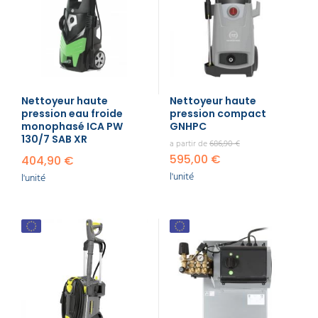
La pression de votre NHP correspond à la
puissance du jet d’eau que votre NHP restituera.
Une pression autour de 180 bars est déjà le signe
d’un NHP efficace.
Le débit du jet, exprimé en L/h, correspond à la
quantité maximale d’eau dégagée par le NHP en
Nettoyeur haute
Nettoyeur haute
une heure. A partir de 800 L/h, votre NHP est
pression eau froide
pression compact
considéré comme compétitif.
monophasé ICA PW
GNHPC
130/7 SAB XR
a partir de
686,90 €
Découvrez également la
monobrosse
pour le
595,00 €
404,90 €
nettoyage des sols en entreprise.
l'unité
l'unité
C'est quoi un nettoyeur
haute pression ?
Un nettoyeur haute pression est un appareil de
nettoyage qui utilise un moteur (électrique ou
thermique) pour entraîner une pompe. Cette
pompe aspire de l'eau (généralement du réseau
domestique) et la comprime à une pression
beaucoup plus élevée que la pression normale du
robinet. Cette eau sous haute pression est ensuite