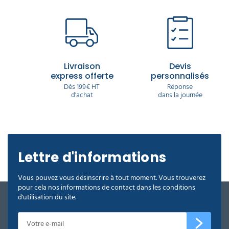
Ces machines conviennent-elles
aux ateliers et garages ?
Les nettoyeurs haute pression eau chaude sont
particulièrement adaptés aux ateliers et garages,
où les surfaces sont souvent soumises aux huiles,
Livraison
Devis
graisses et dépôts liés aux activités de mécanique
express offerte
personnalisés
ou de transport.
Dès 199€ HT
Réponse
d'achat
dans la journée
Lettre d'informations
Vous pouvez vous désinscrire à tout moment. Vous trouverez
pour cela nos informations de contact dans les conditions
d'utilisation du site.