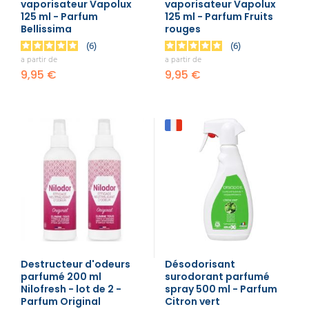
vaporisateur Vapolux
vaporisateur Vapolux
125 ml - Parfum
125 ml - Parfum Fruits
Bellissima
rouges
6
6
a partir de
a partir de
9,95 €
9,95 €
Destructeur d'odeurs
Désodorisant
parfumé 200 ml
surodorant parfumé
Nilofresh - lot de 2 -
spray 500 ml - Parfum
Parfum Original
Citron vert