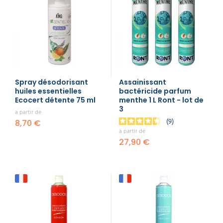
Spray désodorisant
Assainissant
huiles essentielles
bactéricide parfum
Ecocert détente 75 ml
menthe 1 L Ront - lot de
3
a partir de
9
8,70 €
a partir de
27,90 €