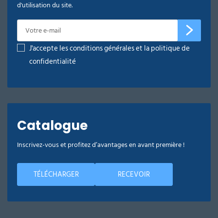
large éventail de senteurs pour choisir le parfum
d'utilisation du site.
adapté à votre environnement et à l’ambiance
recherchée : fruité, floral, exotique, marin.
Pour un parfum rémanent et une diffusion en
continu, nous vous conseillons l'utilisation d'un
J'accepte les conditions générales et la politique de
désodorisant flacon mèche
confidentialité
Catalogue
Inscrivez-vous et profitez d’avantages en avant première !
TÉLÉCHARGER
RECEVOIR