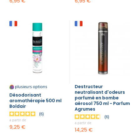
6,95 €
6,95 €
plusieurs options
Destructeur
neutralisant d'odeurs
Désodorisant
parfumé en bombe
aromathérapie 500 ml
aérosol 750 ml - Parfum
Boldair
Agrumes
6
6
a partir de
a partir de
9,25 €
14,25 €