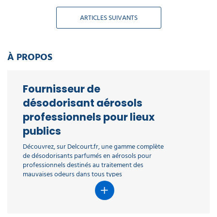
ARTICLES SUIVANTS
À PROPOS
Fournisseur de
désodorisant aérosols
professionnels pour lieux
publics
Découvrez, sur Delcourt.fr, une gamme complète
de désodorisants parfumés en aérosols pour
professionnels destinés au traitement des
mauvaises odeurs dans tous types
d’environnements : entreprise, collectivité, lieu
public, secteurs d’activités de l’HoReCa, milieu
hospitalier, … Nous sommes un fournisseur
expérimenté de produits d'entretien et d’hygiène