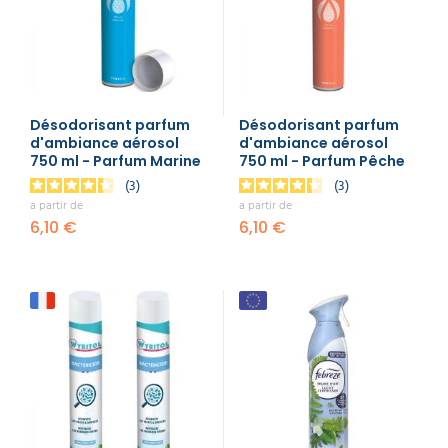
plus tenaces.
Propriétés spécifiques : Optez pour des
produits avec des propriétés bactéricide et
désinfectante si vous avez besoin d’un
désodorisant qui offre aussi une action
désinfectante.
Désodorisant parfum
Désodorisant parfum
Format et contenance : Les désodorisants
d'ambiance aérosol
d'ambiance aérosol
sont disponibles en différents formats, que
750 ml - Parfum Marine
750 ml - Parfum Pêche
ce soit en lot pour un usage intensif ou en
3
3
unité pour une utilisation occasionnelle. La
a partir de
a partir de
contenance en ml est également à
6,10 €
considérer selon la taille de l’espace à
6,10 €
parfumer.
Impact environnemental : Pour un usage
respectueux de l'environnement, choisissez
des articles avec des composants naturels
comme les huiles essentielles.
En parcourant notre gamme de produits, vous
trouverez de nombreuses références disponibles
pour répondre à toutes vos questions de
désodorisation. Nous proposons également des
options de livraison rapide pour ajouter ces