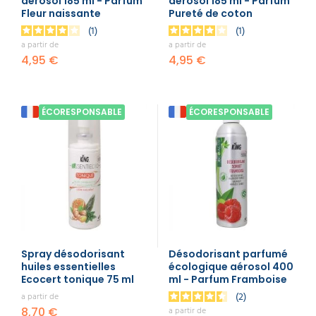
aérosol 185 ml - Parfum
aérosol 185 ml - Parfum
Fleur naissante
Pureté de coton
1
1
a partir de
a partir de
4,95 €
4,95 €
ÉCORESPONSABLE
ÉCORESPONSABLE
Spray désodorisant
Désodorisant parfumé
huiles essentielles
écologique aérosol 400
Ecocert tonique 75 ml
ml - Parfum Framboise
2
a partir de
8,70 €
a partir de