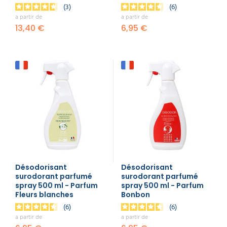
3
6
a partir de
a partir de
13,40 €
6,95 €
Désodorisant
Désodorisant
surodorant parfumé
surodorant parfumé
spray 500 ml - Parfum
spray 500 ml - Parfum
Fleurs blanches
Bonbon
6
6
a partir de
a partir de