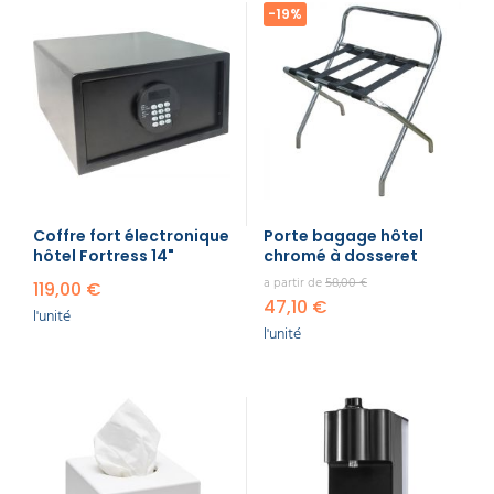
-19%
Coffre fort électronique
Porte bagage hôtel
hôtel Fortress 14"
chromé à dosseret
a partir de
58,00 €
119,00 €
47,10 €
l'unité
l'unité