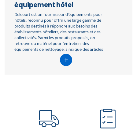
équipement hôtel
Delcourt est un fournisseur d'équipements pour
hôtels, reconnu pour offrir une large gamme de
produits destinés à répondre aux besoins des
établissements hôteliers, des restaurants et des
collectivités. Parmi les produits proposés, on
retrouve du matériel pour l'entretien, des
équipements de nettoyage, ainsi que des articles
pour le confort des chambres et des espaces
communs.
Delcourt se distingue par la qualité et la durabilité
de ses produits, souvent conçus pour répondre
aux normes exigeantes du secteur de l’hôtellerie. Ils
proposent également des solutions sur mesure
pour optimiser l’efficacité et l’hygiène dans les
établissements.