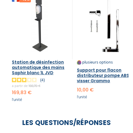
plusieurs options
Station de désinfection
automatique des mains
Support pour flacon
Saphir blanc 1L JVD
distributeur pompe ABS à
4
visser Grammo
a partir de
188,70 €
10,00 €
169,83 €
l'unité
l'unité
LES QUESTIONS/RÉPONSES