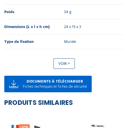
Poids
34 g
Dimensions (L x l x h cm)
24 x 15 x 3
Type de fixation
Murale
VOIR +
DOCUMENTS À TÉLÉCHARGER
Fiches techniques et fiches de sécurité
PRODUITS SIMILAIRES
-10%