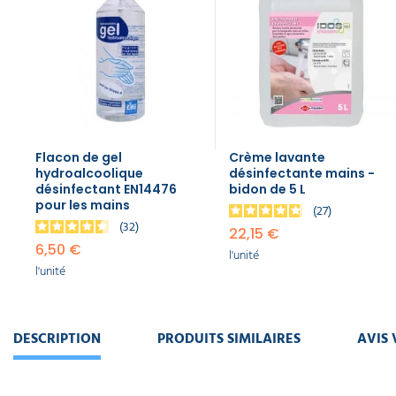
Flacon de gel
Crème lavante
hydroalcoolique
désinfectante mains -
désinfectant EN14476
bidon de 5 L
pour les mains
27
32
22,15 €
6,50 €
l'unité
l'unité
DESCRIPTION
PRODUITS SIMILAIRES
AVIS 