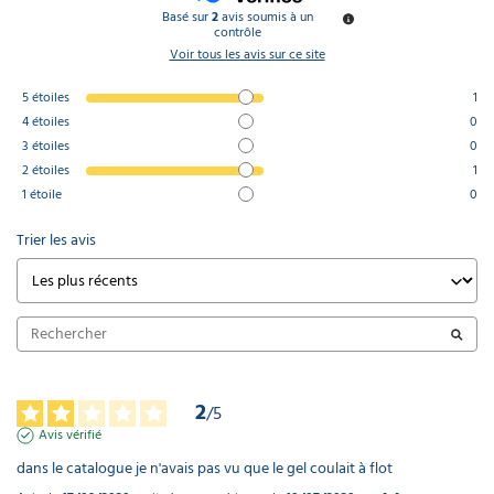
Basé sur
2
avis soumis à un
contrôle
Voir tous les avis sur ce site
5
étoiles
1
4
étoiles
0
3
étoiles
0
2
étoiles
1
1
étoile
0
Trier les avis
2
/
5
Avis vérifié
dans le catalogue je n'avais pas vu que le gel coulait à flot