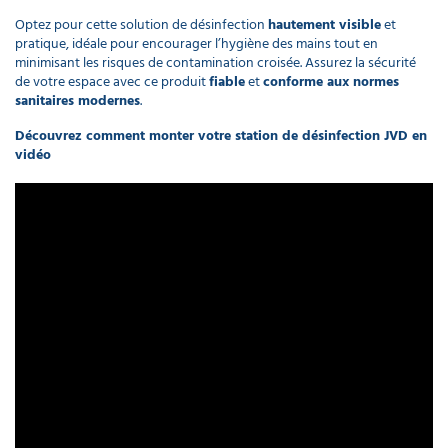
Optez pour cette solution de désinfection
hautement visible
et
pratique, idéale pour encourager l’hygiène des mains tout en
minimisant les risques de contamination croisée. Assurez la sécurité
de votre espace avec ce produit
fiable
et
conforme aux normes
sanitaires modernes
.
Découvrez comment monter votre station de désinfection JVD en
vidéo