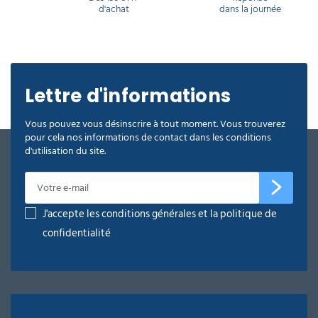
d'achat
dans la journée
Pour un usage moins intense mais demandant de
déplacer des charges volumineuses, Delcourt
possède des chariots de manutention à dossier
rabattable. Petits mais puissants, ces transporteurs
de charges lourdes permet de déplacer jusqu’à 300
kg. Avec ça, plus besoin de transpalettes.
Lettre d'informations
Transpalettes qui en plus, sont encombrantes par
rapport à la taille réduite d’un chariot de
manutention pliable.
Vous pouvez vous désinscrire à tout moment. Vous trouverez
pour cela nos informations de contact dans les conditions
d'utilisation du site.
J'accepte les conditions générales et la politique de
confidentialité