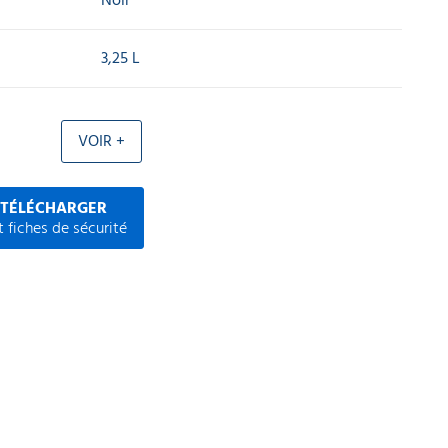
Noir
3,25 L
VOIR +
 TÉLÉCHARGER
 fiches de sécurité