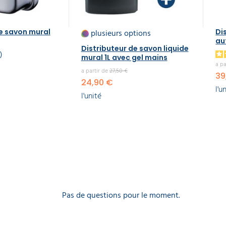
de savon mural
plusieurs options
Di
au
Distributeur de savon liquide
2
mural 1L avec gel mains
a pa
a partir de
27,50 €
39
24,90 €
l'u
l'unité
Pas de questions pour le moment.