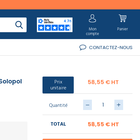
Mon
Panier
compte
CONTACTEZ-NOUS
Solopol
Prix
58,55 € HT
unitaire
Quantité
TOTAL
58,55 €
HT