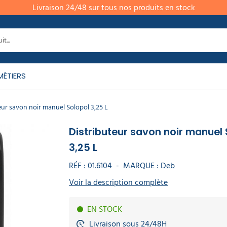
Livraison 24/48 sur tous nos produits en stock
MÉTIERS
eur savon noir manuel Solopol 3,25 L
Distributeur savon noir manuel 
3,25 L
RÉF :
01.6104
-
MARQUE :
Deb
Voir la description complète
EN STOCK
Livraison sous 24/48H