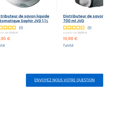
stributeur de savon liquide
Distributeur de savon mura
tomatique Saphir JVD 1,1 L
700 ml JVD
3
3
rtir de
53,15 €
a partir de
26,50 €
,90 €
19,88 €
nité
l'unité
ENVOYEZ NOUS VOTRE QUESTION