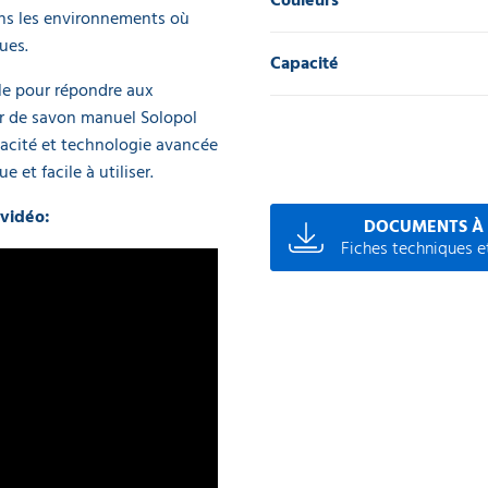
Couleurs
dans les environnements où
ues.
Capacité
ble pour répondre aux
eur de savon manuel Solopol
apacité et technologie avancée
 et facile à utiliser.
 vidéo:
DOCUMENTS À
Fiches techniques et