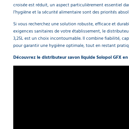
croisée est réduit, un aspect particulièrement essentiel 
l’hygiène et la sécurité alimentaire sont des priorités absol
Si vous recherchez une solution robuste, efficace et dura
exigences sanitaires de votre établissement, le distribut
3,25L est un choix incontournable. Il combine fiabilité, c
pour garantir une hygiène optimale, tout en restant pratique
Découvrez le distributeur savon liquide Solopol GFX en