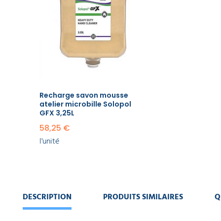
EQUIPEMENT
GFX 3,25L
DE
58,25 €
PROTECTION
l'unité
INDIVIDUELLE
GAMME
ÉCOLOGIQUE
PROMOS
Recharge savon mousse
atelier microbille Solopol
GFX 3,25L
58,25 €
l'unité
DESCRIPTION
PRODUITS SIMILAIRES
Q