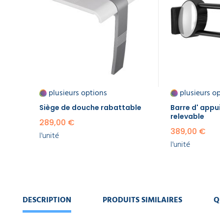
ART
DE
mural
LA
relevable
TABLE
389,00 €
l'unité
GAMME
ÉCOLOGIQUE
Miroir
mural
rond
PROMOS
grossissant
plusieurs options
plusieurs o
lumineux à
Siège de douche rabattable​
Barre d' appu
capteur
relevable
155,00 €
289,00 €
l'unité
389,00 €
l'unité
l'unité
DESCRIPTION
PRODUITS SIMILAIRES
Q