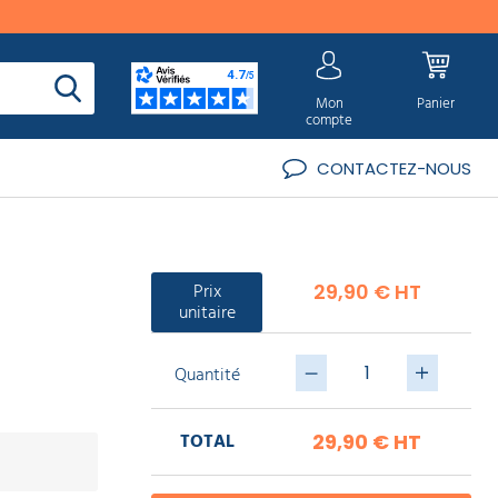
Mon
Panier
compte
CONTACTEZ-NOUS
Prix
29,90 € HT
unitaire
Quantité
TOTAL
29,90 €
HT