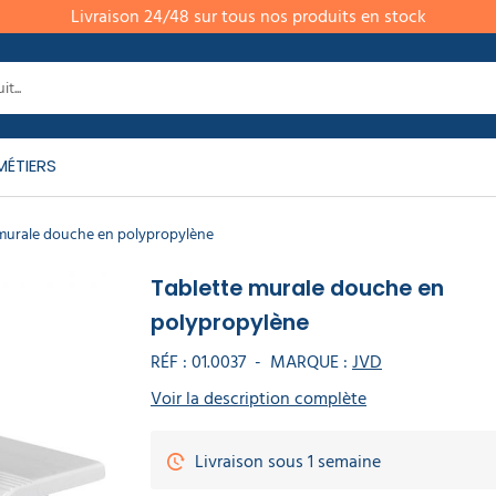
Livraison 24/48 sur tous nos produits en stock
MÉTIERS
 murale douche en polypropylène
Tablette murale douche en
polypropylène
RÉF :
01.0037
-
MARQUE :
JVD
Voir la description complète
Livraison sous 1 semaine