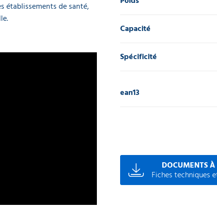
Poids
es établissements de santé,
le.
Capacité
Spécificité
ean13
DOCUMENTS À
Fiches techniques et