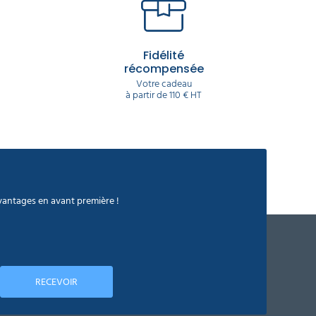
Fidélité
récompensée
Votre cadeau
à partir de 110 € HT
avantages en avant première !
RECEVOIR