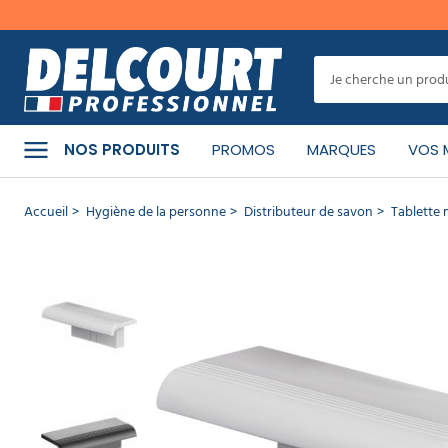
er
MENU
Cet
article
a
CATÉGORIES
bien
NOS PRODUITS
PROMOS
MARQUES
VOS 
été
ajouté
à
PRODUITS
Accueil
Hygiène de la personne
Distributeur de savon
Tablette
votre
NETTOYANTS
panier
Tablette
MATÉRIEL
DE
murale
NETTOYAGE
douche en
polypropylène
RÉF :
01.0037
-
HYGIÈNE
MARQUE :
JVD
DE
LA
PERSONNE
CONTINUER