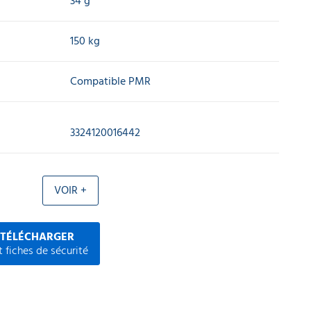
34 g
150 kg
Compatible PMR
3324120016442
VOIR +
 TÉLÉCHARGER
 fiches de sécurité