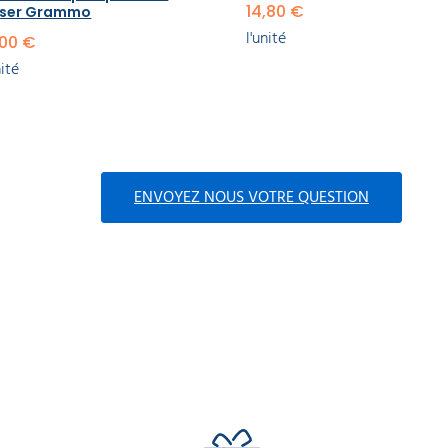
14,80 €
sser Grammo
l'unité
,00 €
nité
ENVOYEZ NOUS VOTRE QUESTION