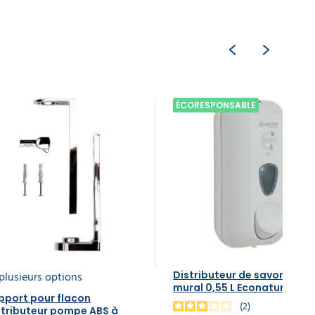
ÉCORESPONSABLE
plusieurs options
Distributeur de savon liqui
mural 0,55 L Econatural
pport pour flacon
2
stributeur pompe ABS à