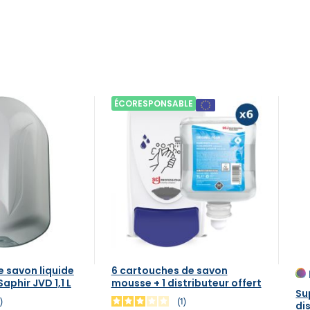
ÉCORESPONSABLE
e savon liquide
6 cartouches de savon
phir JVD 1,1 L
mousse + 1 distributeur offert
Su
3
1
di