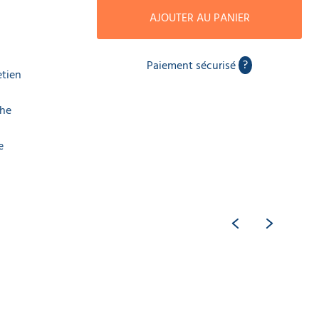
AJOUTER AU PANIER
?
Paiement sécurisé
etien
che
e