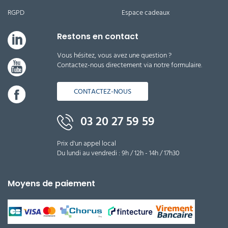
protection
113,82 €
RGPD
Espace cadeaux
l'unité
Restons en contact
Nettoyant sans
Vous hésitez, vous avez une question ?
contact,
Contactez-nous directement via notre formulaire.
démoustiquant,
alimentaire
carton de 4x5L
CONTACTEZ-NOUS
216,30 €
l'unité
03 20 27 59 59
Nettoyant sans
contact,
Prix d'un appel local
démoustiquant,
Du lundi au vendredi : 9h / 12h - 14h / 17h30
alimentaire
bidon de 210L
1 544,59 €
Moyens de paiement
l'unité
Kit vide
cave