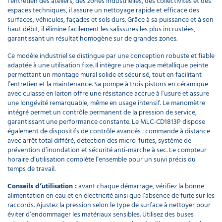
l’entretien des ateliers, des zones industrielles, des collectivités et des
Flexible
espaces techniques, il assure un nettoyage rapide et efficace des
haute
surfaces, véhicules, façades et sols durs. Grâce à sa puissance et à son
pression
haut débit, il élimine facilement les salissures les plus incrustées,
20m
garantissant un résultat homogène sur de grandes zones.
200
bars
Ce modèle industriel se distingue par une conception robuste et fiable
164,85 €
adaptée à une utilisation fixe. Il intègre une plaque métallique peinte
l'unité
permettant un montage mural solide et sécurisé, tout en facilitant
l’entretien et la maintenance. Sa pompe à trois pistons en céramique
avec culasse en laiton offre une résistance accrue à l’usure et assure
Mamelon
une longévité remarquable, même en usage intensif. Le manomètre
M22
intégré permet un contrôle permanent de la pression de service,
Jonction
garantissant une performance constante. Le MLC-CD1813P dispose
flexibles
également de dispositifs de contrôle avancés : commande à distance
pour
avec arrêt total différé, détection des micro-fuites, système de
NHP
prévention d’inondation et sécurité anti-marche à sec. Le compteur
7,62 €
horaire d’utilisation complète l’ensemble pour un suivi précis du
l'unité
temps de travail.
Conseils d’utilisation :
avant chaque démarrage, vérifiez la bonne
Lance
alimentation en eau et en électricité ainsi que l’absence de fuite sur les
pour
raccords. Ajustez la pression selon le type de surface à nettoyer pour
nettoyeur
éviter d’endommager les matériaux sensibles. Utilisez des buses
haute