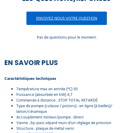
Cloche
de
lavage
ENVOYEZ NOUS VOTRE QUESTION
pour
nettoyeur
haute
Pas de questions pour le moment.
pression
179,00 €
l'unité
EN SAVOIR PLUS
Buse de
cloche
de
Caractéristiques techniques
lavage
pour
Température max en entrée (°C) 50
nettoyeur
Puissance (absorbée en kW) 4,7
haute
Commande à distance : STOP TOTAL RETARDÉ
pression
Type de pompe (culasse / pistons) : en ligne (à bielles)/
16,84 €
laiton/céramique
l'unité
Accouplement moteur/pompe : direct
Vanne : by-pass séparé muni d'un réglage de pression
Structure : plaque de métal verni
Coupleur