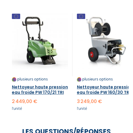
pression
6,75 €
l'unité
Enrouleur
automatique
nu inox
corps ABS
20m
954,90 €
l'unité
plusieurs options
plusieurs options
Cloche
de lavage
Nettoyeur haute pression
Nettoyeur haute pression
haute
eau froide PW 170/21 TRI
eau froide PW 160/30 TRI
pression
2 449,00 €
3 249,00 €
medium
a partir de
l'unité
l'unité
1 508,55 €
1 450,02 €
l'unité
LES QUESTIONS/RÉPONSES