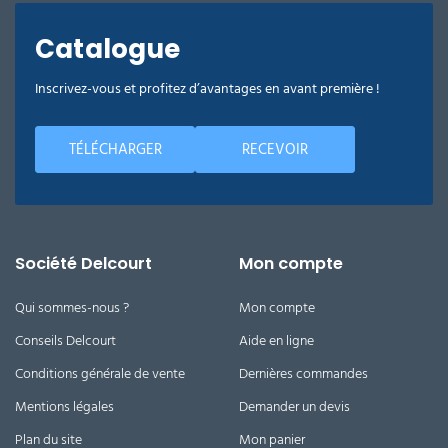
l'unité
Catalogue
Lance
double
Inscrivez-vous et profitez d’avantages en avant première !
pour
nettoyeur
haute
TÉLÉCHARGER
RECEVOIR
pression
50cm
avec
protection
83,69 €
l'unité
Société Delcourt
Mon compte
Lance
Qui sommes-nous ?
Mon compte
double
pour
Conseils Delcourt
Aide en ligne
nettoyeur
Conditions générale de vente
Dernières commandes
haute
pression
Mentions légales
Demander un devis
70cm
avec
Plan du site
Mon panier