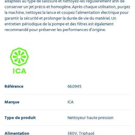
adaptées au type de salissure et nettoyez-les régulièrement afin de
pression
conserver un jet précis et homogène. Après chaque utilisation, purgez
70cm
la machine, nettoyez la lance et coupez l’alimentation électrique pour
51,65 €
garantir la sécurité et prolonger la durée de vie du matériel. Un
l'unité
entretien périodique de la pompe et des filtres est également
recommandé pour préserver les performances d’origine.
Lance
pour
nettoyeur
haute
pression
90cm
37,60 €
l'unité
Référence
66.0945
Lance
coudée
en inox
Marque
ICA
pour
nettoyeur
Type de produit
Nettoyeur haute pression
haute
pression
120cm
Alimentation
380V, Triphasé