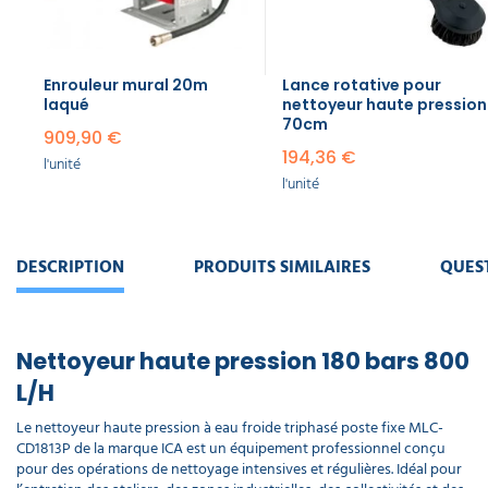
Balai
brosse
pour
Enrouleur mural 20m
Lance rotative pour
nettoyeur
laqué
nettoyeur haute pression
haute
70cm
909,90 €
pression
194,36 €
l'unité
70 cm
l'unité
123,75 €
l'unité
Anticalcaire
DESCRIPTION
PRODUITS SIMILAIRES
QUES
concentré
machine
haute
pression
Nettoyeur haute pression 180 bars 800
4X5L
a partir de
L/H
92,60 €
56,55 €
Le nettoyeur haute pression à eau froide triphasé poste fixe MLC-
l'unité
CD1813P de la marque ICA est un équipement professionnel conçu
pour des opérations de nettoyage intensives et régulières. Idéal pour