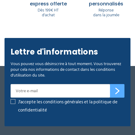
10m
express offerte
personnalisés
179,90 €
Dès 199€ HT
Réponse
l'unité
d'achat
dans la journée
Lance
rotabuse
pour
nettoyeur
Lettre d'informations
haute
pression
Vous pouvez vous désinscrire à tout moment. Vous trouverez
M22
pour cela nos informations de contact dans les conditions
83,12 €
d'utilisation du site.
l'unité
Lance
rotabuse
J'accepte les conditions générales et la politique de
pour
nettoyeur
confidentialité
haute
pression
60°C
234,69 €