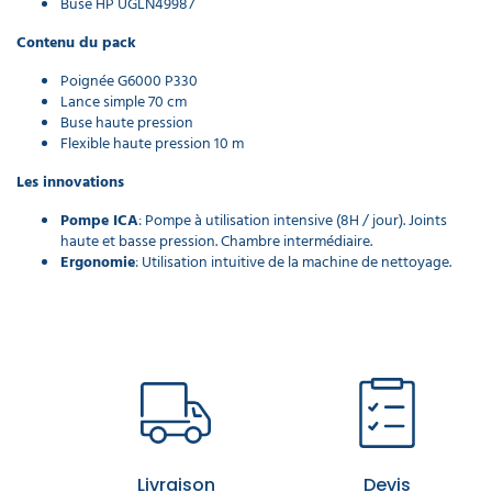
Buse HP UGLN49987
de
flexible
Contenu du pack
pour
nettoyeur
Poignée G6000 P330
haute
Lance simple 70 cm
pression
Buse haute pression
22,97 €
Flexible haute pression 10 m
l'unité
Les innovations
Flexible
Pompe
ICA
: Pompe à utilisation intensive (8H / jour). Joints
pour
haute et basse pression. Chambre intermédiaire.
nettoyeur
Ergonomie
: Utilisation intuitive de la machine de nettoyage.
haute
pression
134,00 €
l'unité
Flexible
HP pour
nettoyeur
haute
pression
Livraison
Devis