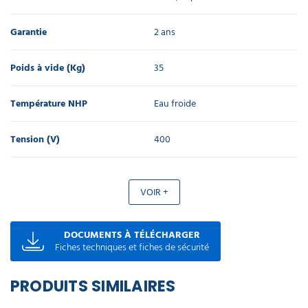
46,25 €
l'unité
Garantie
2 ans
Poignée
de lance
Poids à vide (Kg)
35
pour
nettoyeur
haute
Température NHP
Eau froide
pression
raccord
Tension (V)
400
rapide
115,67 €
l'unité
VOIR +
Buse
basse
pression
DOCUMENTS À TÉLÉCHARGER
1/4 de
Fiches techniques et fiches de sécurité
lance 2
voies
pour
PRODUITS SIMILAIRES
nettoyeur
haute