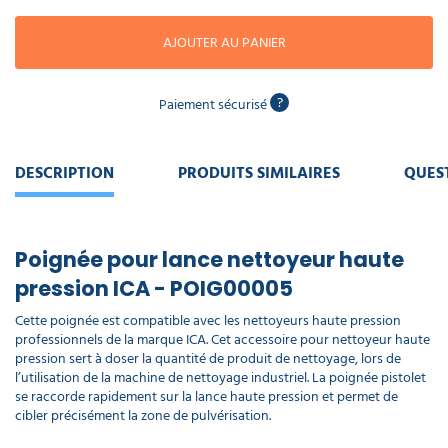
piscine
Nettoyeur
professionnel
Aspirateur
vapeur
Numatic
AJOUTER AU PANIER
Cotte
à
Anti-
Doseur
bretelles
nuisibles
Sac
lave
?
aspirateur
Paiement sécurisé
vaisselle
professionnel
Nettoyants
bureautique
DESCRIPTION
PRODUITS SIMILAIRES
QUES
Accessoires
aspirateur
professionnel
Nettoyants
voiture
Poignée pour lance nettoyeur haute
pression ICA - POIG00005
Cette poignée est compatible avec les nettoyeurs haute pression
professionnels de la marque ICA. Cet accessoire pour nettoyeur haute
pression sert à doser la quantité de produit de nettoyage, lors de
l’utilisation de la machine de nettoyage industriel. La poignée pistolet
se raccorde rapidement sur la lance haute pression et permet de
cibler précisément la zone de pulvérisation.