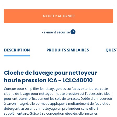
piscine
Nettoyeur
professionnel
Aspirateur
vapeur
Numatic
Cotte
AJOUTER AU PANIER
à
Anti-
Doseur
bretelles
nuisibles
Sac
lave
aspirateur
vaisselle
professionnel
?
Paiement sécurisé
Nettoyants
bureautique
Accessoires
aspirateur
DESCRIPTION
PRODUITS SIMILAIRES
QUES
professionnel
Nettoyants
voiture
Cloche de lavage pour nettoyeur
haute pression ICA - LCLC40010
Conçue pour simplifier le nettoyage des surfaces extérieures, cette
cloche de lavage pour nettoyeur haute pression est l’accessoire idéal
pour entretenir efficacement les sols de terrasse. Dotée d’un réservoir
à savon intégré, elle permet d'appliquer simultanément de l'eau et du
détergent, assurant un nettoyage en profondeur sans effort
supplémentaire. Grâce à sa conception étudiée, elle limite les