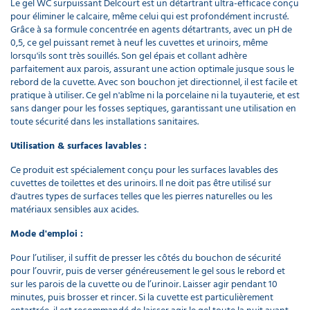
Le gel WC surpuissant Delcourt est un détartrant ultra-efficace conçu
pour éliminer le calcaire, même celui qui est profondément incrusté.
Grâce à sa formule concentrée en agents détartrants, avec un pH de
0,5, ce gel puissant remet à neuf les cuvettes et urinoirs, même
lorsqu'ils sont très souillés. Son gel épais et collant adhère
parfaitement aux parois, assurant une action optimale jusque sous le
rebord de la cuvette. Avec son bouchon jet directionnel, il est facile et
pratique à utiliser. Ce gel n'abîme ni la porcelaine ni la tuyauterie, et est
sans danger pour les fosses septiques, garantissant une utilisation en
toute sécurité dans les installations sanitaires.
Utilisation & surfaces lavables :
Ce produit est spécialement conçu pour les surfaces lavables des
cuvettes de toilettes et des urinoirs. Il ne doit pas être utilisé sur
d'autres types de surfaces telles que les pierres naturelles ou les
matériaux sensibles aux acides.
Mode d'emploi :
Pour l’utiliser, il suffit de presser les côtés du bouchon de sécurité
pour l’ouvrir, puis de verser généreusement le gel sous le rebord et
sur les parois de la cuvette ou de l’urinoir. Laisser agir pendant 10
minutes, puis brosser et rincer. Si la cuvette est particulièrement