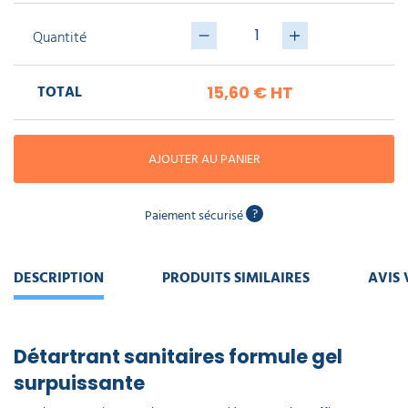
piscine
Nettoyeur
professionnel
Aspirateur
vapeur
Numatic
Quantité
Cotte
à
Anti-
Doseur
bretelles
nuisibles
Sac
lave
TOTAL
15,60 €
HT
aspirateur
vaisselle
professionnel
Nettoyants
bureautique
Accessoires
AJOUTER AU PANIER
aspirateur
professionnel
Nettoyants
voiture
?
Paiement sécurisé
DESCRIPTION
PRODUITS SIMILAIRES
AVIS 
Détartrant sanitaires formule gel
surpuissante