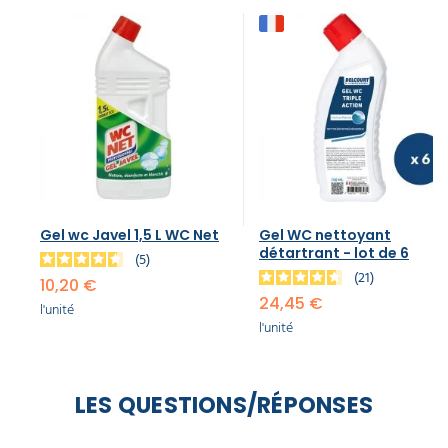
Gel wc Javel 1,5 L WC Net
Gel WC nettoyant
détartrant - lot de 6
5
21
10,20 €
24,45 €
l'unité
l'unité
LES QUESTIONS/RÉPONSES