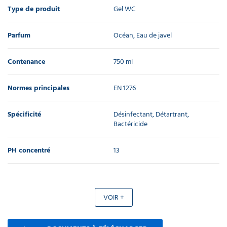
Type de produit
Gel WC
Parfum
Océan, Eau de javel
Contenance
750 ml
Normes principales
EN 1276
Spécificité
Désinfectant, Détartrant,
Bactéricide
PH concentré
13
VOIR +