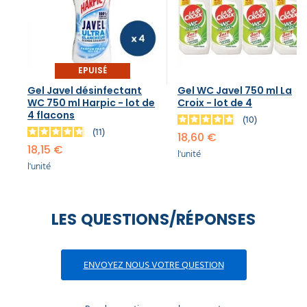
EPUISÉ
Gel Javel désinfectant
Gel WC Javel 750 ml La
WC 750 ml Harpic - lot de
Croix - lot de 4
4 flacons
10
11
18,60 €
18,15 €
l'unité
l'unité
LES QUESTIONS/RÉPONSES
ENVOYEZ NOUS VOTRE QUESTION