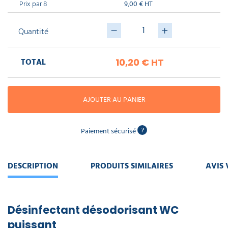
piscine
Prix par 8
9,00 € HT
Nettoyeur
professionnel
Aspirateur
vapeur
Numatic
Cotte
Quantité
à
Anti-
Doseur
bretelles
nuisibles
Sac
lave
aspirateur
vaisselle
professionnel
TOTAL
10,20 €
HT
Nettoyants
bureautique
Accessoires
aspirateur
AJOUTER AU PANIER
professionnel
Nettoyants
voiture
?
Paiement sécurisé
DESCRIPTION
PRODUITS SIMILAIRES
AVIS 
Désinfectant désodorisant WC
puissant