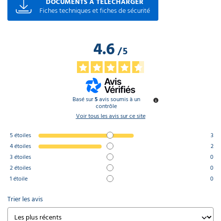
DOCUMENTS À TÉLÉCHARGER
Fiches techniques et fiches de sécurité
4.6
/
5
Basé sur
5
avis soumis à un
contrôle
Voir tous les avis sur ce site
5
étoiles
3
4
étoiles
2
3
étoiles
0
2
étoiles
0
1
étoile
0
Trier les avis