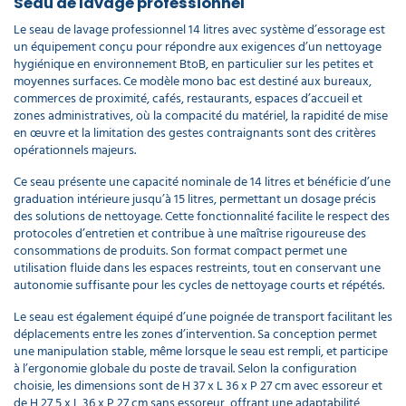
Seau de lavage professionnel
Le seau de lavage professionnel 14 litres avec système d’essorage est
un équipement conçu pour répondre aux exigences d’un nettoyage
hygiénique en environnement BtoB, en particulier sur les petites et
moyennes surfaces. Ce modèle mono bac est destiné aux bureaux,
commerces de proximité, cafés, restaurants, espaces d’accueil et
zones administratives, où la compacité du matériel, la rapidité de mise
en œuvre et la limitation des gestes contraignants sont des critères
opérationnels majeurs.
Ce seau présente une capacité nominale de 14 litres et bénéficie d’une
graduation intérieure jusqu’à 15 litres, permettant un dosage précis
des solutions de nettoyage. Cette fonctionnalité facilite le respect des
protocoles d’entretien et contribue à une maîtrise rigoureuse des
consommations de produits. Son format compact permet une
utilisation fluide dans les espaces restreints, tout en conservant une
autonomie suffisante pour les cycles de nettoyage courts et répétés.
Le seau est également équipé d’une poignée de transport facilitant les
déplacements entre les zones d’intervention. Sa conception permet
une manipulation stable, même lorsque le seau est rempli, et participe
à l’ergonomie globale du poste de travail. Selon la configuration
choisie, les dimensions sont de H 37 x L 36 x P 27 cm avec essoreur et
de H 27,5 x L 36 x P 27 cm sans essoreur, offrant une adaptabilité