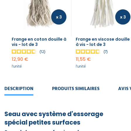
Frange en coton douille à
Frange en viscose douille
vis - lot de 3
à vis - lot de 3
12
7
12,90 €
11,55 €
l'unité
l'unité
DESCRIPTION
PRODUITS SIMILAIRES
AVIS 
Seau avec système d'essorage
spécial petites surfaces