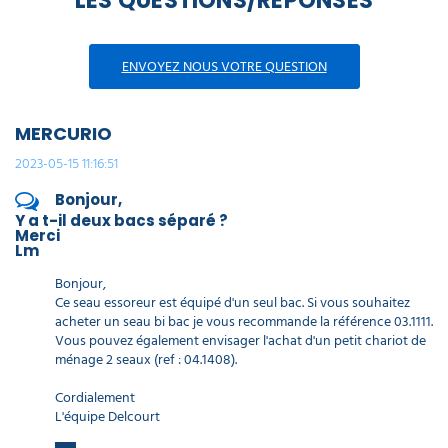
LES QUESTIONS/RÉPONSES
ENVOYEZ NOUS VOTRE QUESTION
MERCURIO
2023-05-15 11:16:51
Bonjour,
Y a t-il deux bacs séparé ?
Merci
Lm
Bonjour,
Ce seau essoreur est équipé d'un seul bac. Si vous souhaitez
acheter un seau bi bac je vous recommande la référence 03.1111.
Vous pouvez également envisager l'achat d'un petit chariot de
ménage 2 seaux (ref : 04.1408).
Cordialement
L'équipe Delcourt