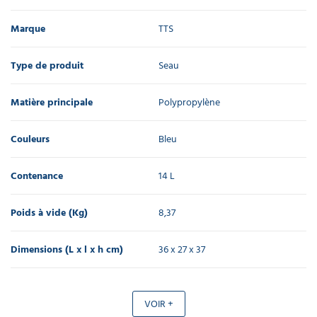
Marque
TTS
Type de produit
Seau
Matière principale
Polypropylène
Couleurs
Bleu
Contenance
14 L
Poids à vide (Kg)
8,37
Dimensions (L x l x h cm)
36 x 27 x 37
VOIR +