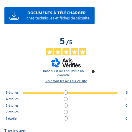
DOCUMENTS À TÉLÉCHARGER
Fiches techniques et fiches de sécurité
5
/
5
Basé sur
8
avis soumis à un
contrôle
Voir tous les avis sur ce site
5
étoiles
8
4
étoiles
0
3
étoiles
0
2
étoiles
0
1
étoile
0
Trier les avis