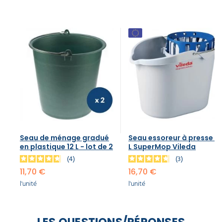
Seau de ménage gradué
Seau essoreur à presse 10
en plastique 12 L - lot de 2
L SuperMop Vileda
4
3
11,70 €
16,70 €
l'unité
l'unité