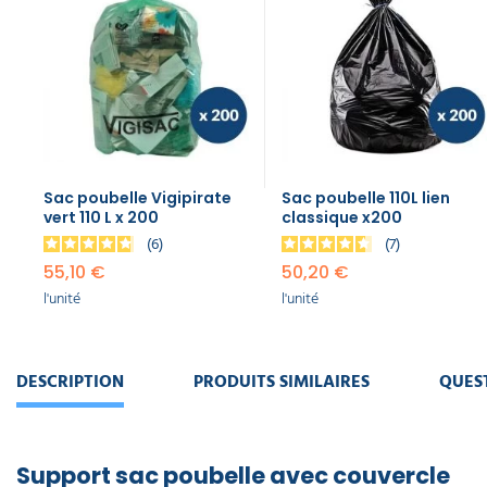
Sac poubelle Vigipirate
Sac poubelle 110L lien
vert 110 L x 200
classique x200
6
7
55,10 €
50,20 €
l'unité
l'unité
DESCRIPTION
PRODUITS SIMILAIRES
QUES
Support sac poubelle avec couvercle