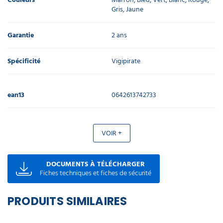
Gris, Jaune
Garantie
2 ans
Spécificité
Vigipirate
ean13
0642613742733
VOIR +
DOCUMENTS À TÉLÉCHARGER
Fiches techniques et fiches de sécurité
PRODUITS SIMILAIRES