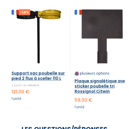
-14%
plusieurs options
Support sac poubelle sur
pied 2 flux à sceller 110 L
Plaque signalétique avec
a partir de
140,10 €
sticker poubelle tri
121,00 €
Rossignol Citwin
l'unité
59,00 €
l'unité