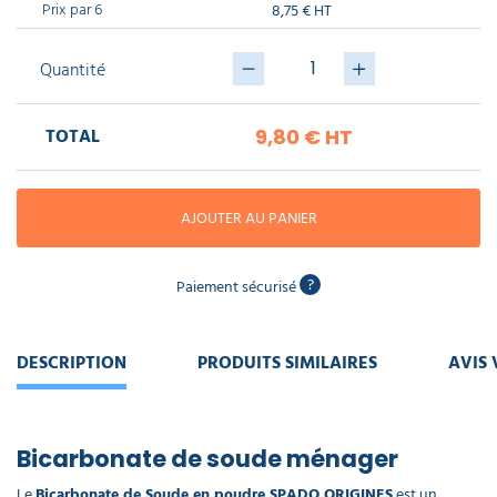
piscine
Prix par 6
8,75 € HT
Nettoyeur
professionnel
Aspirateur
vapeur
Numatic
Cotte
Quantité
à
Anti-
Doseur
bretelles
nuisibles
Sac
lave
aspirateur
vaisselle
professionnel
TOTAL
9,80 €
HT
Nettoyants
bureautique
Accessoires
aspirateur
AJOUTER AU PANIER
professionnel
Nettoyants
voiture
?
Paiement sécurisé
DESCRIPTION
PRODUITS SIMILAIRES
AVIS 
Bicarbonate de soude ménager
Le
Bicarbonate de Soude en poudre SPADO ORIGINES
est un