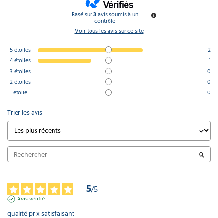
Basé sur
3
avis soumis à un
contrôle
Voir tous les avis sur ce site
5
étoiles
2
4
étoiles
1
3
étoiles
0
2
étoiles
0
1
étoile
0
Trier les avis
5
/
5
Avis vérifié
qualité prix satisfaisant