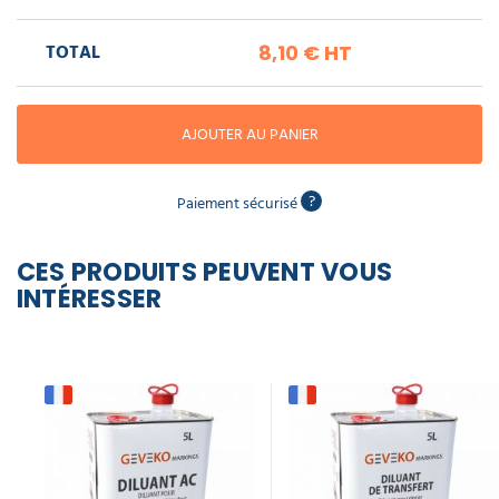
piscine
Nettoyeur
synthétique
professionnel
Aspirateur
vapeur
Numatic
professionnel
TOTAL
8,10 €
HT
Cotte
5 L
à
38,70 €
Anti-
Doseur
bretelles
nuisibles
Sac
l'unité
lave
aspirateur
vaisselle
professionnel
AJOUTER AU PANIER
Nettoyants
bureautique
Accessoires
?
Paiement sécurisé
aspirateur
professionnel
Nettoyants
voiture
CES PRODUITS PEUVENT VOUS
INTÉRESSER