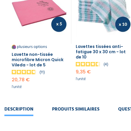
plusieurs options
Lavettes tissées anti-
fatigue 30 x 30 cm - lot
Lavette non-tissée
de 10
microfibre Micron Quick
4
Vileda - lot de 5
9,35 €
11
l'unité
20,78 €
l'unité
DESCRIPTION
PRODUITS SIMILAIRES
QUES