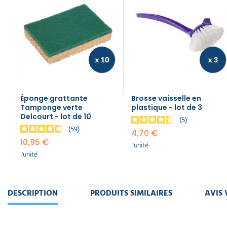
Éponge grattante
Brosse vaisselle en
Tamponge verte
plastique - lot de 3
Delcourt - lot de 10
5
59
4,70 €
10,95 €
l'unité
l'unité
DESCRIPTION
PRODUITS SIMILAIRES
AVIS 