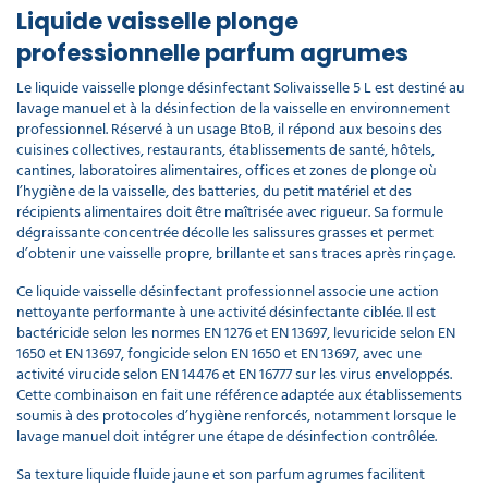
Liquide vaisselle plonge
professionnelle parfum agrumes
Le liquide vaisselle plonge désinfectant Solivaisselle 5 L est destiné au
lavage manuel et à la désinfection de la vaisselle en environnement
professionnel. Réservé à un usage BtoB, il répond aux besoins des
cuisines collectives, restaurants, établissements de santé, hôtels,
cantines, laboratoires alimentaires, offices et zones de plonge où
l’hygiène de la vaisselle, des batteries, du petit matériel et des
récipients alimentaires doit être maîtrisée avec rigueur. Sa formule
dégraissante concentrée décolle les salissures grasses et permet
d’obtenir une vaisselle propre, brillante et sans traces après rinçage.
Ce liquide vaisselle désinfectant professionnel associe une action
nettoyante performante à une activité désinfectante ciblée. Il est
bactéricide selon les normes EN 1276 et EN 13697, levuricide selon EN
1650 et EN 13697, fongicide selon EN 1650 et EN 13697, avec une
activité virucide selon EN 14476 et EN 16777 sur les virus enveloppés.
Cette combinaison en fait une référence adaptée aux établissements
soumis à des protocoles d’hygiène renforcés, notamment lorsque le
lavage manuel doit intégrer une étape de désinfection contrôlée.
Sa texture liquide fluide jaune et son parfum agrumes facilitent