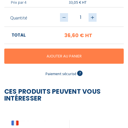
piscine
Prix par 4
33,05 € HT
Nettoyeur
professionnel
Aspirateur
vapeur
Numatic
Cotte
Quantité
à
Anti-
Doseur
bretelles
nuisibles
Sac
lave
aspirateur
vaisselle
professionnel
TOTAL
36,60 €
HT
Nettoyants
bureautique
Accessoires
aspirateur
AJOUTER AU PANIER
professionnel
Nettoyants
voiture
?
Paiement sécurisé
CES PRODUITS PEUVENT VOUS
INTÉRESSER