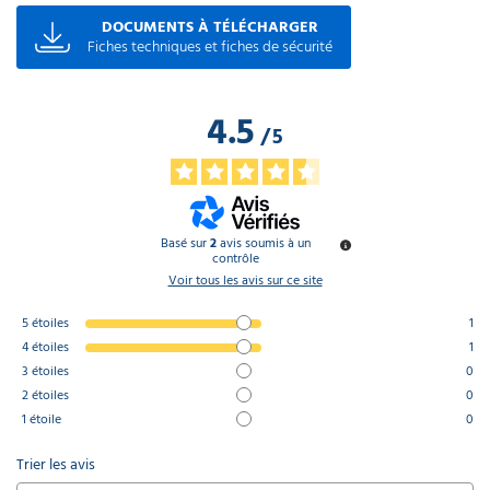
DOCUMENTS À TÉLÉCHARGER
Fiches techniques et fiches de sécurité
4.5
/
5
Basé sur
2
avis soumis à un
contrôle
Voir tous les avis sur ce site
5
étoiles
1
4
étoiles
1
3
étoiles
0
2
étoiles
0
1
étoile
0
Trier les avis