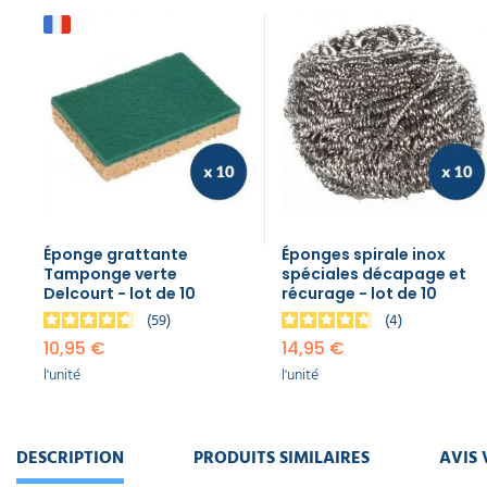
Nettoyant
écologique
vitres et
surfaces
L'Arbre
Vert
6,40 €
l'unité
Lessive
Éponge grattante
Éponges spirale inox
Tamponge verte
spéciales décapage et
écologique
Delcourt - lot de 10
récurage - lot de 10
savon
végétal
59
4
L'Arbre
10,95 €
14,95 €
Vert 24
l'unité
l'unité
doses
17,20 €
l'unité
DESCRIPTION
PRODUITS SIMILAIRES
AVIS 