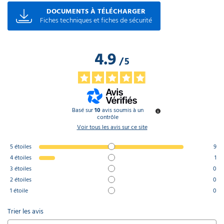
DOCUMENTS À TÉLÉCHARGER
Fiches techniques et fiches de sécurité
4.9
/
5
Basé sur
10
avis soumis à un
contrôle
Voir tous les avis sur ce site
5
étoiles
9
4
étoiles
1
3
étoiles
0
2
étoiles
0
1
étoile
0
Trier les avis