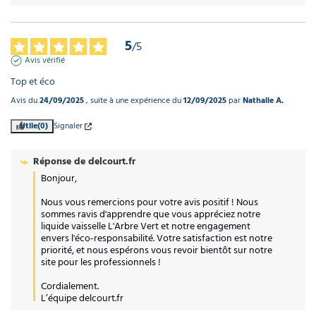
5
/
5
Avis vérifié
Top et éco
Avis du
24/09/2025
, suite à une expérience du
12/09/2025
par
Nathalie A.
Utile
(0)
Signaler
Réponse de
delcourt.fr
Bonjour,

Nous vous remercions pour votre avis positif ! Nous 
sommes ravis d'apprendre que vous appréciez notre 
liquide vaisselle L'Arbre Vert et notre engagement 
envers l'éco-responsabilité. Votre satisfaction est notre 
priorité, et nous espérons vous revoir bientôt sur notre 
site pour les professionnels !

Cordialement.

L’équipe delcourt.fr