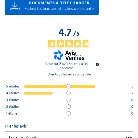
DOCUMENTS À TÉLÉCHARGER
Fiches techniques et fiches de sécurité
4.7
/
5
Basé sur
7
avis soumis à un
contrôle
Voir tous les avis sur ce site
5
étoiles
5
4
étoiles
2
3
étoiles
0
2
étoiles
0
1
étoile
0
Trier les avis