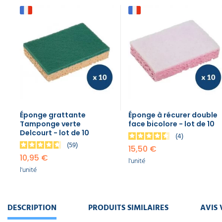
Éponge grattante
Éponge à récurer double
Tamponge verte
face bicolore - lot de 10
Delcourt - lot de 10
4
59
15,50 €
10,95 €
l'unité
l'unité
DESCRIPTION
PRODUITS SIMILAIRES
AVIS 