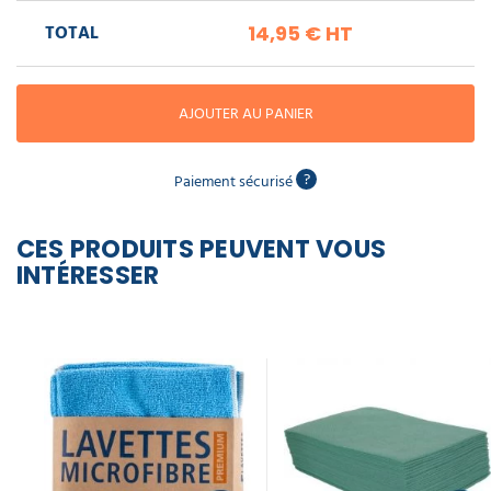
piscine
Nettoyeur
professionnel
Aspirateur
vapeur
TOTAL
14,95 €
HT
Numatic
Cotte
à
Anti-
Doseur
bretelles
nuisibles
Sac
lave
AJOUTER AU PANIER
aspirateur
vaisselle
professionnel
Nettoyants
bureautique
?
Paiement sécurisé
Accessoires
aspirateur
professionnel
Nettoyants
CES PRODUITS PEUVENT VOUS
voiture
INTÉRESSER