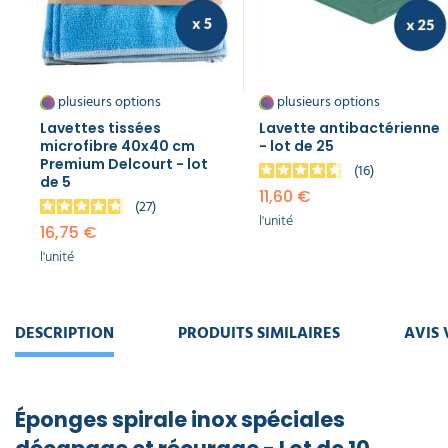
plusieurs options
plusieurs options
Lavettes tissées
Lavette antibactérienne
microfibre 40x40 cm
- lot de 25
Premium Delcourt - lot
16
de 5
11,60 €
27
l'unité
16,75 €
l'unité
DESCRIPTION
PRODUITS SIMILAIRES
AVIS 
Éponges spirale inox spéciales