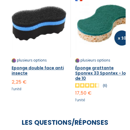
plusieurs options
plusieurs options
Eponge double face anti
Éponge grattante
insecte​
Sponrex 33 Spontex - lot
de 10
2,25 €
6
l'unité
17,50 €
l'unité
LES QUESTIONS/RÉPONSES