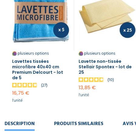
plusieurs options
plusieurs options
Lavettes tissées
Lavette non-tissée
microfibre 40x40 cm
Stellair Spontex - lot de
Premium Delcourt - lot
25
de 5
10
27
13,85 €
16,75 €
l'unité
l'unité
DESCRIPTION
PRODUITS SIMILAIRES
AVIS 