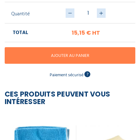
piscine
Nettoyeur
mains
professionnel
Aspirateur
vapeur
Numatic
concentré
Quantité
Cotte
kiwi
à
Delcourt
Anti-
Doseur
bretelles
nuisibles
Sac
12,45 €
lave
TOTAL
15,15 €
HT
aspirateur
vaisselle
l'unité
professionnel
Nettoyants
bureautique
Accessoires
AJOUTER AU PANIER
aspirateur
professionnel
Nettoyants
voiture
?
Paiement sécurisé
CES PRODUITS PEUVENT VOUS
INTÉRESSER