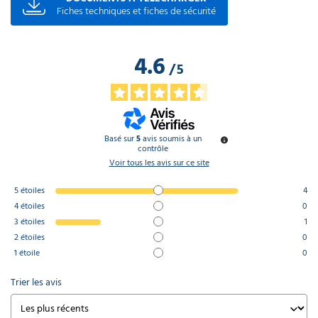
Fiches techniques et fiches de sécurité
4.6
/
5
Basé sur
5
avis soumis à un
contrôle
Voir tous les avis sur ce site
5
étoiles
4
4
étoiles
0
3
étoiles
1
2
étoiles
0
1
étoile
0
Trier les avis