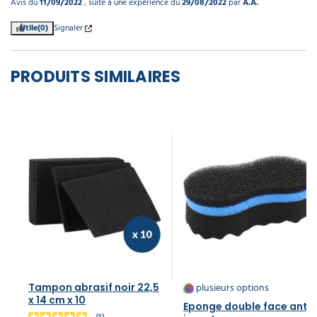
Avis du
11/09/2022
, suite à une expérience du
29/08/2022
par
A.A.
Utile
(0)
Signaler
PRODUITS SIMILAIRES
plusieurs options
Tampon abrasif noir 22,5
x 14 cm x 10
Eponge double face anti