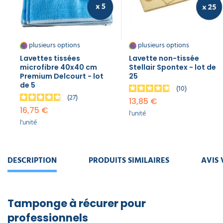
plusieurs options
plusieurs options
Lavettes tissées
Lavette non-tissée
microfibre 40x40 cm
Stellair Spontex - lot de
Premium Delcourt - lot
25
de 5
10
27
13,85 €
16,75 €
l'unité
l'unité
DESCRIPTION
PRODUITS SIMILAIRES
AVIS 
Tamponge à récurer pour
professionnels