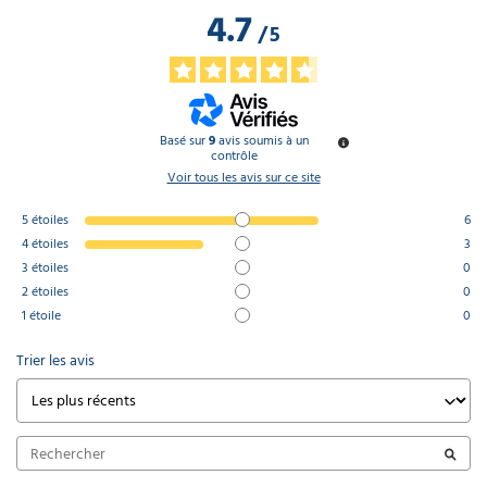
4.7
/
5
Basé sur
9
avis soumis à un
contrôle
Voir tous les avis sur ce site
5
étoiles
6
4
étoiles
3
3
étoiles
0
2
étoiles
0
1
étoile
0
Trier les avis