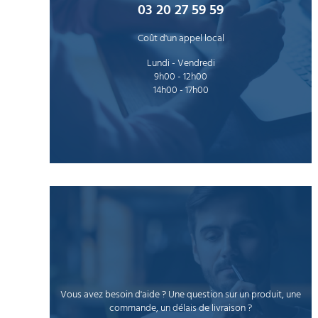
HYGIÈNE
03 20 27 59 59
DE
LA
PERSONNE
Coût d'un appel local
Lundi - Vendredi
9h00 - 12h00
COLLECTE
DES
14h00 - 17h00
DÉCHETS
AMÉNAGEMENT
INTÉRIEUR
AMÉNAGEMENT
EXTÉRIEUR
ART
DE
LA
TABLE
Vous avez besoin d'aide ? Une question sur un produit, une
commande, un délais de livraison ?