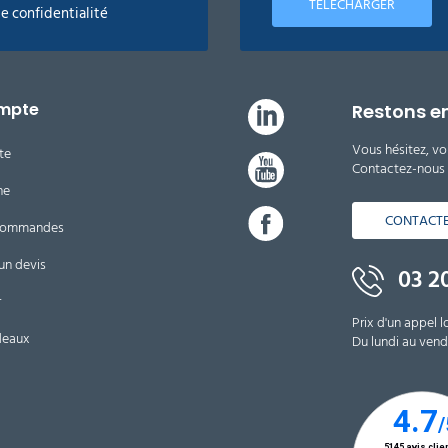
TÉLÉCHARGER
de confidentialité
mpte
Restons e
Vous hésitez, vo
te
Contactez-nous d
ne
CONTACT
 commandes
un devis
03 20
r
Prix d'un appel l
deaux
Du lundi au vendr