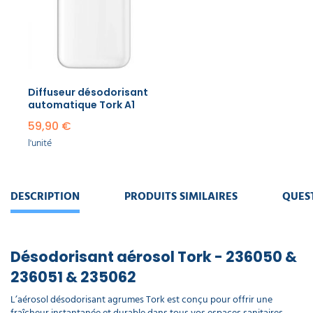
Diffuseur désodorisant
automatique​ Tork A1
59,90 €
l'unité
DESCRIPTION
PRODUITS SIMILAIRES
QUES
Désodorisant aérosol Tork - 236050 &
236051 & 235062
L’aérosol désodorisant agrumes Tork est conçu pour offrir une
fraîcheur instantanée et durable dans tous vos espaces sanitaires.