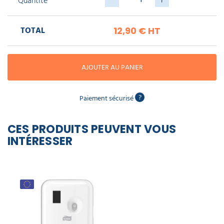
Quantité
piscine
Nettoyeur
professionnel
Aspirateur
vapeur
Numatic
Cotte
TOTAL
12,90 €
HT
à
Anti-
Doseur
bretelles
nuisibles
Sac
lave
aspirateur
vaisselle
professionnel
AJOUTER AU PANIER
Nettoyants
bureautique
Accessoires
aspirateur
?
Paiement sécurisé
professionnel
Nettoyants
voiture
CES PRODUITS PEUVENT VOUS
INTÉRESSER