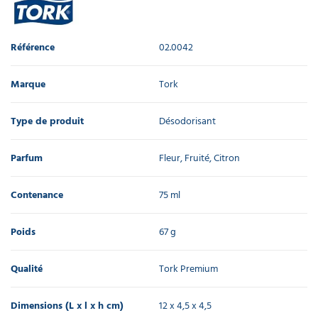
Référence
02.0042
Marque
Tork
Type de produit
Désodorisant
Parfum
Fleur, Fruité, Citron
Contenance
75 ml
Poids
67 g
Qualité
Tork Premium
Dimensions (L x l x h cm)
12 x 4,5 x 4,5