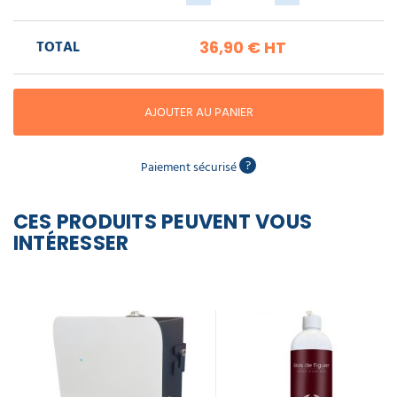
piscine
Nettoyeur
professionnel
Aspirateur
vapeur
Numatic
TOTAL
36,90 €
HT
Cotte
à
Anti-
Doseur
bretelles
nuisibles
Sac
lave
aspirateur
vaisselle
professionnel
AJOUTER AU PANIER
Nettoyants
bureautique
Accessoires
?
aspirateur
Paiement sécurisé
professionnel
Nettoyants
voiture
CES PRODUITS PEUVENT VOUS
INTÉRESSER