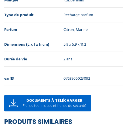
Marque
Rubbermaid
Type de produit
Recharge parfum
Parfum
Citron, Marine
Dimensions (L x l x h cm)
5,9 x 5,9 x 11,2
Durée de vie
2 ans
ean13
0763905023092
DOCUMENTS À TÉLÉCHARGER
Fiches techniques et fiches de sécurité
PRODUITS SIMILAIRES