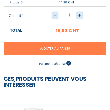
piscine
Prix par 3
14,90 € HT
Nettoyeur
professionnel
Aspirateur
vapeur
Numatic
Cotte
Quantité
à
Anti-
Doseur
bretelles
nuisibles
Sac
lave
aspirateur
vaisselle
professionnel
TOTAL
15,90 €
HT
Nettoyants
bureautique
Accessoires
aspirateur
AJOUTER AU PANIER
professionnel
Nettoyants
voiture
?
Paiement sécurisé
CES PRODUITS PEUVENT VOUS
INTÉRESSER