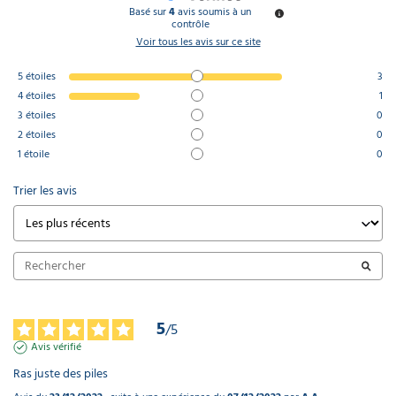
Basé sur
4
avis soumis à un
contrôle
Voir tous les avis sur ce site
5
étoiles
3
4
étoiles
1
3
étoiles
0
2
étoiles
0
1
étoile
0
Trier les avis
5
/
5
Avis vérifié
Ras juste des piles