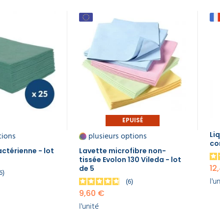
EPUISÉ
tions
plusieurs options
Li
co
ctérienne - lot
Lavette microfibre non-
tissée Evolon 130 Vileda - lot
12
de 5
16
l'u
6
9,60 €
l'unité