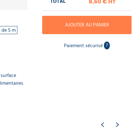
TOTAL
8,60 €
HT
AJOUTER AU PANIER
 de 5 m
?
Paiement sécurisé
 surface
alimentaires