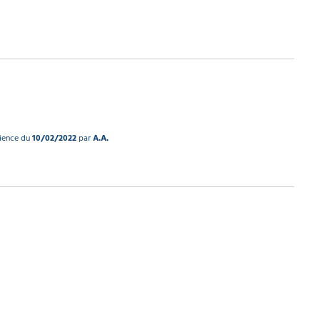
rience du
10/02/2022
par
A.A.