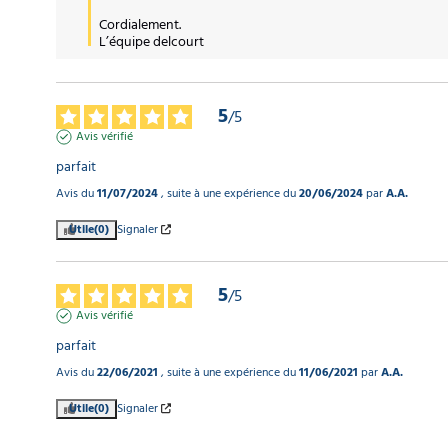
Cordialement.

L’équipe delcourt
5
/
5
Avis vérifié
parfait
Avis du
11/07/2024
, suite à une expérience du
20/06/2024
par
A.A.
Utile
(0)
Signaler
5
/
5
Avis vérifié
parfait
Avis du
22/06/2021
, suite à une expérience du
11/06/2021
par
A.A.
Utile
(0)
Signaler