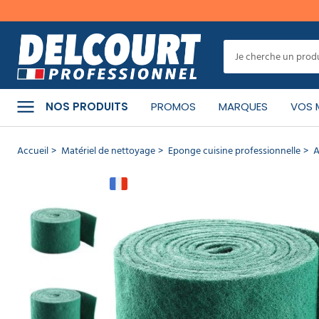
er
MENU
Cet
article
a
CATÉGORIES
bien
NOS PRODUITS
PROMOS
MARQUES
VOS 
été
ajouté
à
PRODUITS
Accueil
Matériel de nettoyage
Eponge cuisine professionnelle
A
votre
NETTOYANTS
panier
Abrasif
MATÉRIEL
DE
vert
NETTOYAGE
Delcourt
RÉF :
02.1224
MACHINE
-
DE
MARQUE
NETTOYAGE
:
Delcourt