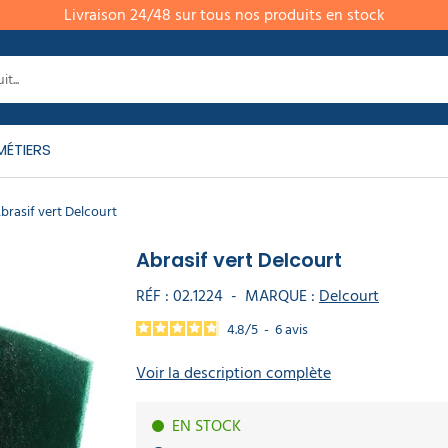
Livraison 24/48 sur tous nos produits en stock
MÉTIERS
brasif vert Delcourt
Abrasif vert Delcourt
RÉF :
02.1224
-
MARQUE :
Delcourt
4.8
/
5
-
6
avis
Voir la description complète
EN STOCK