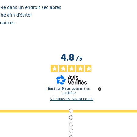
-le dans un endroit sec après
hé afin d'éviter
rmances.
4.8
/
5
Basé sur
6
avis soumis à un
contrôle
Voir tous les avis sur ce site