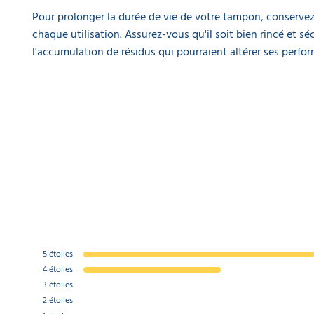
Pour prolonger la durée de vie de votre tampon, conservez
chaque utilisation. Assurez-vous qu'il soit bien rincé et séc
l'accumulation de résidus qui pourraient altérer ses perfo
5
étoiles
4
étoiles
3
étoiles
2
étoiles