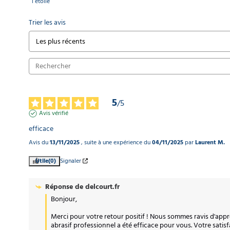
1
étoile
Trier les avis
5
/
5
Avis vérifié
efficace
Avis du
13/11/2025
, suite à une expérience du
04/11/2025
par
Laurent M.
Utile
(0)
Signaler
Réponse de
delcourt.fr
Bonjour,

Merci pour votre retour positif ! Nous sommes ravis d'app
abrasif professionnel a été efficace pour vous. Votre satisfa