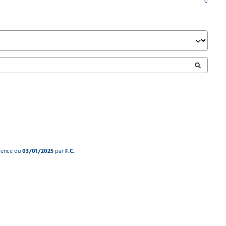
0
rience du
03/01/2025
par
F.C.