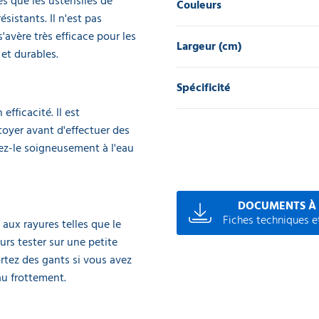
es que les ustensiles de
Couleurs
ésistants. Il n'est pas
avère très efficace pour les
Largeur (cm)
et durables.
Spécificité
fficacité. Il est
oyer avant d'effectuer des
ez-le soigneusement à l'eau
DOCUMENTS À
Fiches techniques et
 aux rayures telles que le
urs tester sur une petite
rtez des gants si vous avez
au frottement.