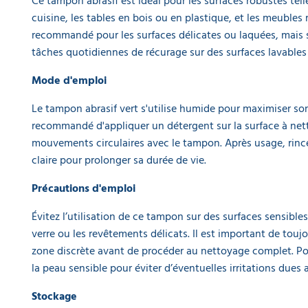
Ce tampon abrasif est idéal pour les surfaces robustes tell
cuisine, les tables en bois ou en plastique, et les meubles r
recommandé pour les surfaces délicates ou laquées, mais s'
tâches quotidiennes de récurage sur des surfaces lavables 
Mode d'emploi
Le tampon abrasif vert s'utilise humide pour maximiser son e
recommandé d'appliquer un détergent sur la surface à nett
mouvements circulaires avec le tampon. Après usage, rinc
claire pour prolonger sa durée de vie.
Précautions d'emploi
Évitez l’utilisation de ce tampon sur des surfaces sensibles
verre ou les revêtements délicats. Il est important de toujo
zone discrète avant de procéder au nettoyage complet. Po
la peau sensible pour éviter d’éventuelles irritations dues 
Stockage