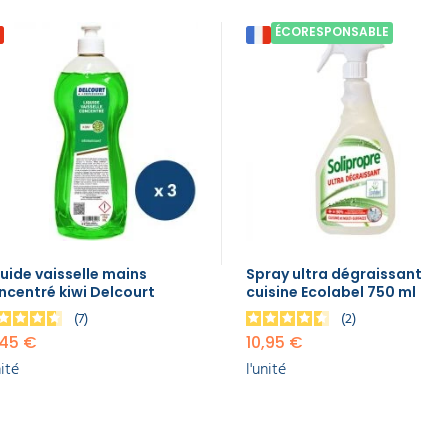
ÉCORESPONSABLE
quide vaisselle mains
Spray ultra dégraissant
ncentré kiwi Delcourt
cuisine Ecolabel 750 ml
7
2
,45 €
10,95 €
nité
l'unité