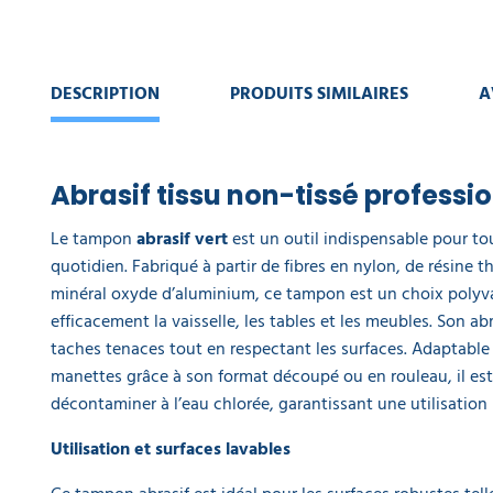
concentré
kiwi
Delcourt
12,45 €
DESCRIPTION
PRODUITS SIMILAIRES
A
l'unité
Spray ultra
dégraissant
Abrasif tissu non-tissé professi
cuisine
Ecolabel
Le tampon
abrasif vert
est un outil indispensable pour to
750 ml
10,95 €
quotidien. Fabriqué à partir de fibres en nylon, de résine 
l'unité
minéral oxyde d’aluminium, ce tampon est un choix polyv
efficacement la vaisselle, les tables et les meubles. Son ab
taches tenaces tout en respectant les surfaces. Adaptable
manettes grâce à son format découpé ou en rouleau, il est
décontaminer à l’eau chlorée, garantissant une utilisation
Utilisation et surfaces lavables