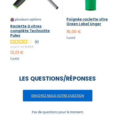
plusieurs options
Poignée raclette vitre
Green Label Unger
Raclette à vitres
complète Technolite
16,00 €
Pulex
l'unité
8
a partir de
13,34 €
12,01 €
l'unité
LES QUESTIONS/RÉPONSES
ENVOYEZ NOUS VOTRE QUESTION
Pas de questions pour le moment.