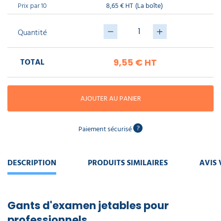
piscine
Prix par 10
Nettoyeur
8,65 € HT
(La boîte)
professionnel
Aspirateur
vapeur
Numatic
Cotte
Quantité
à
Anti-
Doseur
bretelles
nuisibles
Sac
lave
aspirateur
vaisselle
professionnel
TOTAL
9,55 €
HT
Nettoyants
bureautique
Accessoires
aspirateur
AJOUTER AU PANIER
professionnel
Nettoyants
voiture
?
Paiement sécurisé
DESCRIPTION
PRODUITS SIMILAIRES
AVIS 
Gants d'examen jetables pour
professionnels