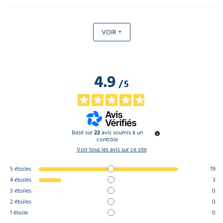
VOIR +
4.9
/
5
Basé sur
22
avis soumis à un
contrôle
Voir tous les avis sur ce site
5
étoiles
19
4
étoiles
3
3
étoiles
0
2
étoiles
0
1
étoile
0