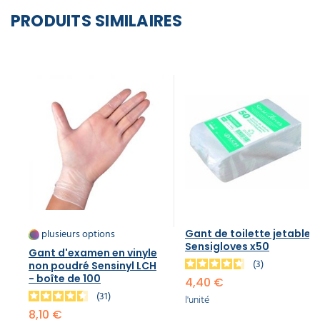
PRODUITS SIMILAIRES
plusieurs options
Gant de toilette jetable
Sensigloves x50
Gant d'examen en vinyle
3
non poudré Sensinyl LCH
- boîte de 100
4,40 €
31
l'unité
8,10 €