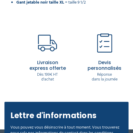
Gant jetable noir taille XL
= taille 9 1/2
Livraison
Devis
express offerte
personnalisés
Dès 199€ HT
Réponse
d'achat
dans la journée
Lettre d'informations
Vous pouvez vous désinscrire à tout moment. Vous trouverez
pour cela nos informations de contact dans les conditions