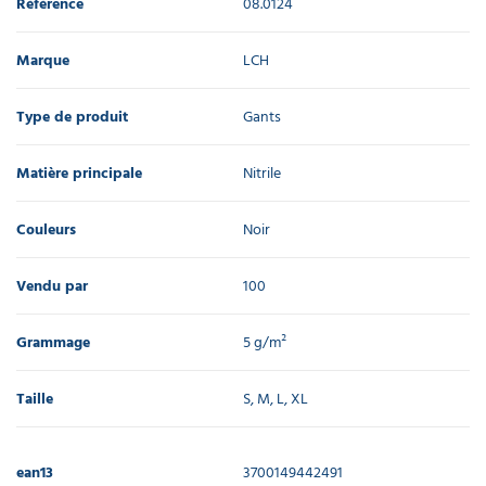
Référence
08.0124
Marque
LCH
Type de produit
Gants
Matière principale
Nitrile
Couleurs
Noir
Vendu par
100
Grammage
5 g/m²
Taille
S, M, L, XL
ean13
3700149442491