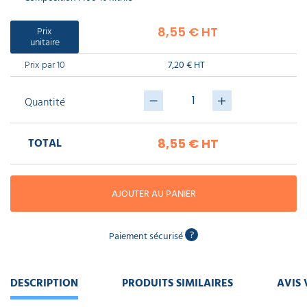
piscine
Nettoyeur
professionnel
Aspirateur
vapeur
Numatic
Prix
8,55 € HT
Cotte
unitaire
à
Anti-
Doseur
bretelles
nuisibles
Sac
Prix par 10
lave
7,20 € HT
aspirateur
vaisselle
professionnel
Nettoyants
Quantité
bureautique
Accessoires
aspirateur
professionnel
TOTAL
8,55 €
HT
Nettoyants
voiture
AJOUTER AU PANIER
?
Paiement sécurisé
DESCRIPTION
PRODUITS SIMILAIRES
AVIS 