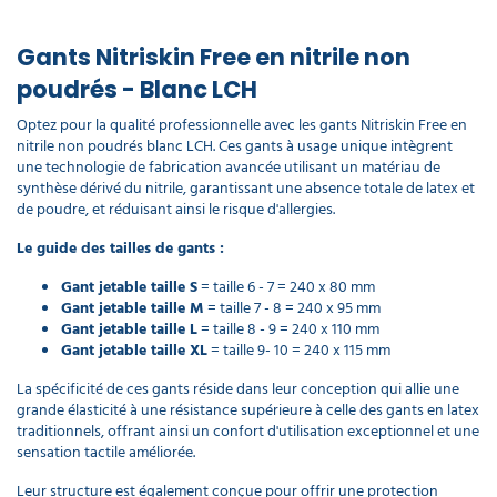
Gants Nitriskin Free en nitrile non
poudrés - Blanc LCH
Optez pour la qualité professionnelle avec les gants Nitriskin Free en
nitrile non poudrés blanc LCH. Ces gants à usage unique intègrent
une technologie de fabrication avancée utilisant un matériau de
synthèse dérivé du nitrile, garantissant une absence totale de latex et
de poudre, et réduisant ainsi le risque d'allergies.
Le guide des tailles de gants :
Gant jetable taille S
= taille 6 - 7 = 240 x 80 mm
Gant jetable taille M
= taille 7 - 8 = 240 x 95 mm
Gant jetable taille L
= taille 8 - 9 = 240 x 110 mm
Gant jetable taille XL
= taille 9- 10 = 240 x 115 mm
La spécificité de ces gants réside dans leur conception qui allie une
grande élasticité à une résistance supérieure à celle des gants en latex
traditionnels, offrant ainsi un confort d'utilisation exceptionnel et une
sensation tactile améliorée.
Leur structure est également conçue pour offrir une protection