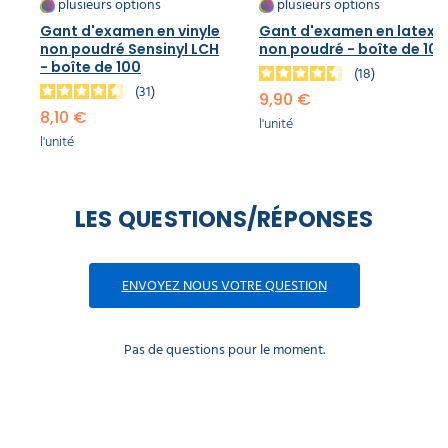
plusieurs options
plusieurs options
Gant d'examen en vinyle
Gant d'examen en latex
non poudré Sensinyl LCH
non poudré - boîte de 100
- boîte de 100
18
31
9,90 €
8,10 €
l'unité
l'unité
LES QUESTIONS/RÉPONSES
ENVOYEZ NOUS VOTRE QUESTION
Pas de questions pour le moment.