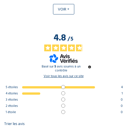
VOIR +
4.8
/
5
Basé sur
5
avis soumis à un
contrôle
Voir tous les avis sur ce site
5
étoiles
4
4
étoiles
1
3
étoiles
0
2
étoiles
0
1
étoile
0
Trier les avis