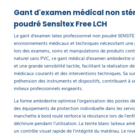
EQUIPEMENT
DE
PROTECTION
Gant d'examen médical non stéri
INDIVIDUELLE
poudré Sensitex Free LCH
GAMME
Le gant d’examen latex professionnel non poudré SENSITE
ÉCOLOGIQUE
environnements médicaux et techniques nécessitant une p
lors des examens, soins et manipulations de produits cont
PROMOS
naturel sans PVC, ce gant médical d’examen ambidextre off
et une grande sensibilité tactile, facilitant la réalisation d
médicaux courants et des interventions techniques. Sa sur
préhension des instruments et dispositifs, contribuant à s
milieux professionnels exigeants.
La forme ambidextre optimise l’organisation des postes de t
des équipements de protection individuelle dans les servic
manchette à bord roulé renforce la résistance lors de l’enfi
déchirure pendant l’utilisation. La teinte blanc laiteux amél
un contrôle visuel rapide de l’intégrité du matériau. Le ni