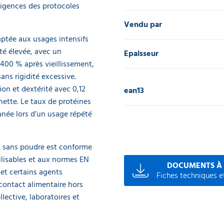
xigences des protocoles
Vendu par
ptée aux usages intensifs
ité élevée, avec un
Epaisseur
 400 % après vieillissement,
ns rigidité excessive.
ion et dextérité avec 0,12
ean13
ette. Le taux de protéines
tanée lors d’un usage répété
ex sans poudre est conforme
lisables et aux normes EN
DOCUMENTS À
et certains agents
Fiches techniques et
 contact alimentaire hors
lective, laboratoires et