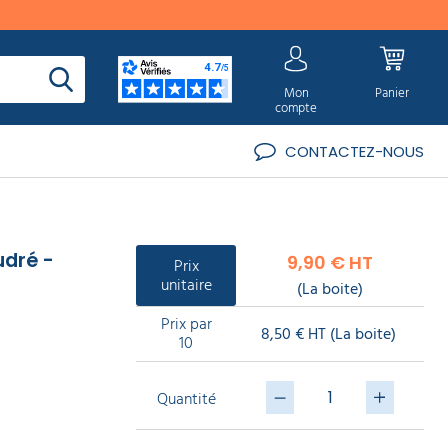
Mon
Panier
compte
CONTACTEZ-NOUS
udré -
9,90 € HT
Prix
unitaire
(La boite)
Prix par
8,50 € HT
(La boite)
10
Quantité