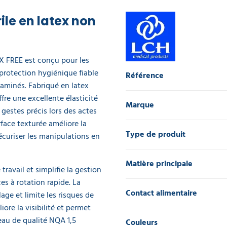
le en latex non
X FREE est conçu pour les
rotection hygiénique fiable
Référence
aminés. Fabriqué en latex
re une excellente élasticité
Marque
e gestes précis lors des actes
face texturée améliore la
Type de produit
écuriser les manipulations en
Matière principale
ravail et simplifie la gestion
es à rotation rapide. La
Contact alimentaire
lage et limite les risques de
iore la visibilité et permet
veau de qualité NQA 1,5
Couleurs