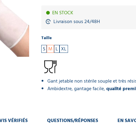
EN STOCK
Livraison sous 24/48H
Taille
S
M
L
XL
Gant jetable non stérile souple et très rési
Ambidextre, gantage facile,
qualité prem
VIS VÉRIFIÉS
QUESTIONS/RÉPONSES
EN SAVO