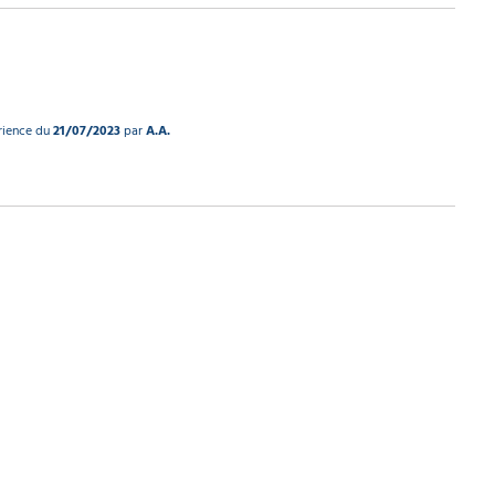
érience du
21/07/2023
par
A.A.