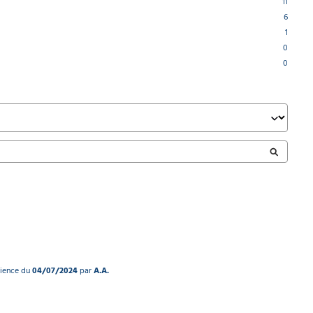
11
6
1
0
0
rience du
04/07/2024
par
A.A.