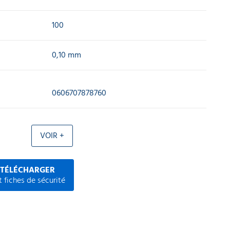
100
0,10 mm
0606707878760
VOIR +
 TÉLÉCHARGER
 fiches de sécurité