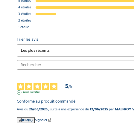
5
étoiles
4
étoiles
3
étoiles
2
étoiles
1
étoile
Trier les avis
5
/
5
Avis vérifié
Conforme au produit commandé
Avis du
26/06/2025
, suite à une expérience du
12/06/2025
par
MALFROY V
Utile
(0)
Signaler