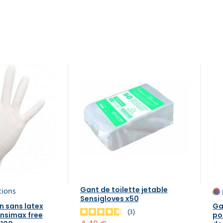
tions
Gant de toilette jetable
Sensigloves x50
 sans latex
Ga
3
nsimax free
po