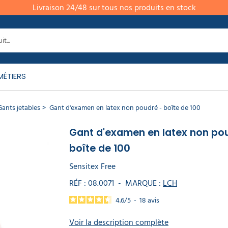
Livraison 24/48 sur tous nos produits en stock
MÉTIERS
Gants jetables
Gant d'examen en latex non poudré - boîte de 100
Gant d'examen en latex non po
boîte de 100
Sensitex Free
RÉF :
08.0071
-
MARQUE :
LCH
4.6
/
5
-
18
avis
Voir la description complète