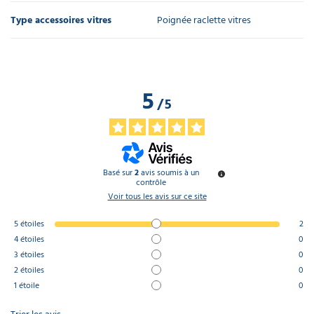
Type accessoires vitres
Poignée raclette vitres
5
/
5
Basé sur
2
avis soumis à un
contrôle
Voir tous les avis sur ce site
5
étoiles
2
4
étoiles
0
3
étoiles
0
2
étoiles
0
1
étoile
0