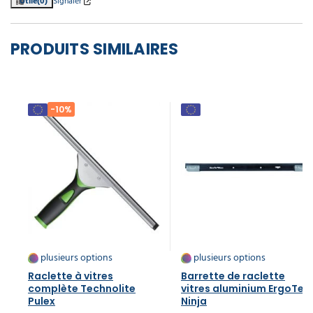
Utile
(0)
Signaler
PRODUITS SIMILAIRES
-10%
plusieurs options
plusieurs options
Raclette à vitres
Barrette de raclette
complète Technolite
vitres aluminium ErgoTec
Pulex
Ninja