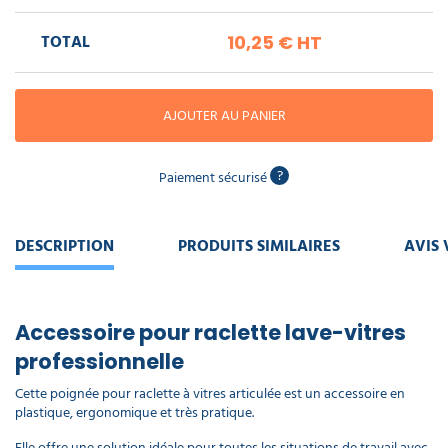
piscine
Nettoyeur
professionnel
Aspirateur
vapeur
Numatic
TOTAL
10,25 €
HT
Cotte
à
Anti-
Doseur
bretelles
nuisibles
Sac
lave
aspirateur
vaisselle
AJOUTER AU PANIER
professionnel
Nettoyants
bureautique
Accessoires
?
Paiement sécurisé
aspirateur
professionnel
Nettoyants
voiture
DESCRIPTION
PRODUITS SIMILAIRES
AVIS 
Accessoire pour raclette lave-vitres
professionnelle
Cette poignée pour raclette à vitres articulée est un accessoire en
plastique, ergonomique et très pratique.
Elle offre une solution idéale pour toutes les situations de travail avec