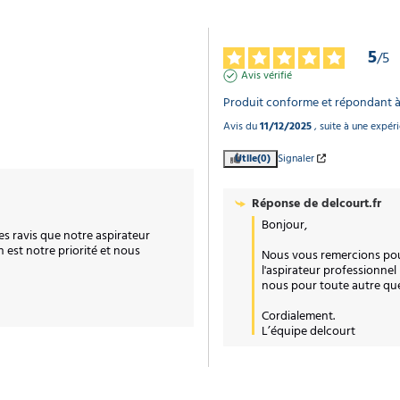
5
/
5
Avis vérifié
Produit conforme et répondant à
Avis du
11/12/2025
, suite à une expé
Utile
(0)
Signaler
Réponse de
delcourt.fr
Bonjour,

 ravis que notre aspirateur 
 est notre priorité et nous 
Nous vous remercions pour
l'aspirateur professionnel
nous pour toute autre ques
Cordialement.

L’équipe delcourt