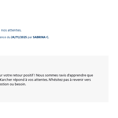
 nos attentes.
rience du
24/11/2025
par
SABRINA C.
 votre retour positif ! Nous sommes ravis d'apprendre que 
 Karcher répond à vos attentes. N'hésitez pas à revenir vers 
tion ou besoin. 
