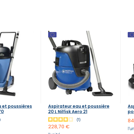
u et poussières
Aspirateur eau et poussière
As
70
20 L Nilfisk Aero 21
po
1
1
84
228,70 €
l'u