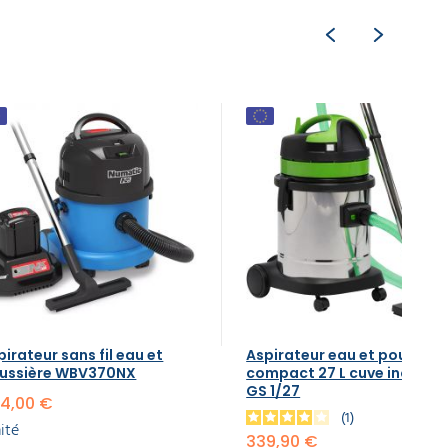
pirateur sans fil eau et
Aspirateur eau et poussièr
ussière WBV370NX
compact 27 L cuve inox ICA
GS 1/27
4,00 €
1
nité
339,90 €