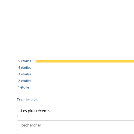
5
étoiles
4
étoiles
3
étoiles
2
étoiles
1
étoile
Trier les avis