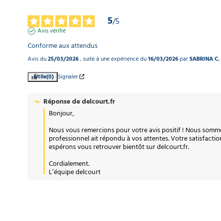
5
/
5
Avis vérifié
Conforme aux attendus
Avis du
25/03/2026
, suite à une expérience du
16/03/2026
par
SABRINA C.
Utile
(0)
Signaler
Réponse de
delcourt.fr
Bonjour, 

Nous vous remercions pour votre avis positif ! Nous sommes
professionnel ait répondu à vos attentes. Votre satisfaction
espérons vous retrouver bientôt sur delcourt.fr. 

Cordialement.

L’équipe delcourt