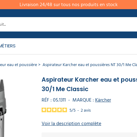
Livraison 24/48 sur tous nos produits en stock
MÉTIERS
eur eau et poussière
Aspirateur Karcher eau et poussières NT 30/1 Me Cla
Aspirateur Karcher eau et pous
30/1 Me Classic
RÉF :
05.1311
-
MARQUE :
Kärcher
5
/
5
-
2
avis
Voir la description complète