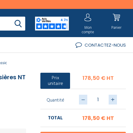
Mon
Panier
compte
CONTACTEZ-NOUS
ssic
sières NT
Prix
178,50 € HT
unitaire
Quantité
TOTAL
178,50 €
HT