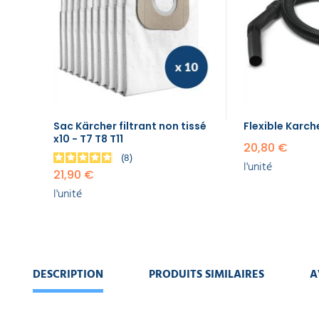
EQUIPEMENT
x10 - T7
DE
T8 T11
PROTECTION
INDIVIDUELLE
21,90 €
l'unité
GAMME
Flexible
ÉCOLOGIQUE
Karcher
NT 30/1
20,80 €
PROMOS
Sac Kärcher filtrant non tissé
Flexible Karch
l'unité
x10 - T7 T8 T11
20,80 €
8
l'unité
Filtre
21,90 €
Karcher
l'unité
aspirateur
eau et
poussières
NT 30/1
32,00 €
l'unité
DESCRIPTION
PRODUITS SIMILAIRES
A
Aspirateur
dorsal