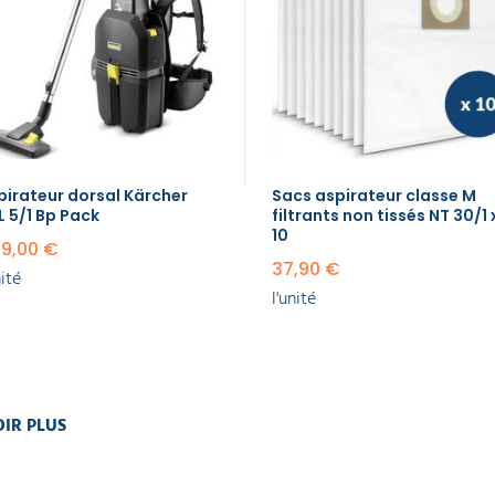
pirateur dorsal Kärcher
Sacs aspirateur classe M
L 5/1 Bp Pack
filtrants non tissés NT 30/1 
10
109,00 €
37,90 €
nité
l'unité
IR PLUS