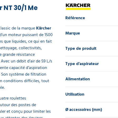
r NT 30/1 Me
Référence
Classic de la marque
Kärcher
Marque
té d’un moteur puissant de 1500
es que liquides, ce qui en fait
ettoyage, collectivités,
Type de produit
ne grande résistance
Avec un débit d’air de 59 L/s
Type d'aspirateur
lente capacité d’aspiration
. Son système de filtration
Alimentation
 conditions difficiles, tout
le.
Utilisation
uatre roulettes
 autour des postes de
Ø accessoires (mm)
er et conçu pour limiter les
ux attentes des équipes