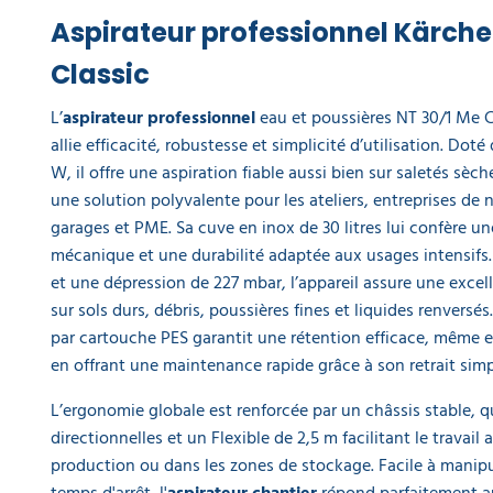
Kärcher
Aspirateur professionnel Kärche
BVL 5/1
Bp Pack
Classic
1 109,00 €
l'unité
L’
aspirateur professionnel
eau et poussières NT 30/1 Me 
allie efficacité, robustesse et simplicité d’utilisation. Do
Sacs
W, il offre une aspiration fiable aussi bien sur saletés sèch
aspirateur
une solution polyvalente pour les ateliers, entreprises de n
classe M
filtrants
garages et PME. Sa cuve en inox de 30 litres lui confère u
non tissés
mécanique et une durabilité adaptée aux usages intensifs. 
NT 30/1 x
et une dépression de 227 mbar, l’appareil assure une excel
10
37,90 €
sur sols durs, débris, poussières fines et liquides renversés
l'unité
par cartouche PES garantit une rétention efficace, même en
en offrant une maintenance rapide grâce à son retrait simp
Suceur
aspirateur
L’ergonomie globale est renforcée par un châssis stable, q
pour sols
directionnelles et un Flexible de 2,5 m facilitant le travail
durs
production ou dans les zones de stockage. Facile à manipul
Karcher
92,90 €
temps d'arrêt, l'
aspirateur chantier
répond parfaitement a