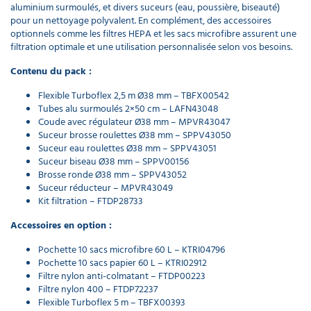
66,80 €
aluminium surmoulés, et divers suceurs (eau, poussière, biseauté)
l'unité
pour un nettoyage polyvalent. En complément, des accessoires
optionnels comme les filtres HEPA et les sacs microfibre assurent une
filtration optimale et une utilisation personnalisée selon vos besoins.
Filtre
panier
Contenu du pack :
pour
aspirateur
Flexible Turboflex 2,5 m Ø38 mm – TBFX00542
SPC
Tubes alu surmoulés 2×50 cm – LAFN43048
429MD
Coude avec régulateur Ø38 mm – MPVR43047
106,24 €
Suceur brosse roulettes Ø38 mm – SPPV43050
l'unité
Suceur eau roulettes Ø38 mm – SPPV43051
Suceur biseau Ø38 mm – SPPV00156
Brosse ronde Ø38 mm – SPPV43052
Réducteur
Suceur réducteur – MPVR43049
aspirateur
Kit filtration – FTDP28733
Ø40mm /
Ø35mm
Accessoires en option :
5,60 €
l'unité
Pochette 10 sacs microfibre 60 L – KTRI04796
Pochette 10 sacs papier 60 L – KTRI02912
Filtre nylon anti-colmatant – FTDP00223
Coude
Filtre nylon 400 – FTDP72237
plastique
Flexible Turboflex 5 m – TBFX00393
avec