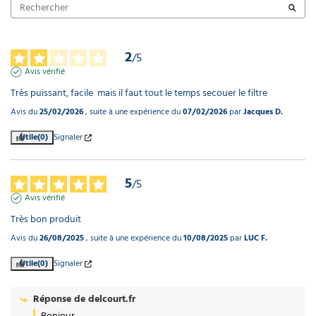
pour
aspirateur
Ø40mm
372,65 €
2
/
5
l'unité
Avis vérifié
Très puissant, facile  mais il faut tout le temps secouer le filtre
Cable
d'aspirateur
Avis du
25/02/2026
, suite à une expérience du
07/02/2026
par
Jacques D.
détachable
12m
Utile
(0)
Signaler
MECB01842
89,51 €
l'unité
5
/
5
Avis vérifié
Flexible
Très bon produit
20m vert
Avis du
26/08/2025
, suite à une expérience du
10/08/2025
par
LUC F.
transparent
pour
Utile
(0)
Signaler
aspirateur
Ø38mm
TBFX01177
Réponse de
delcourt.fr
236,80 €
Bonjour,
