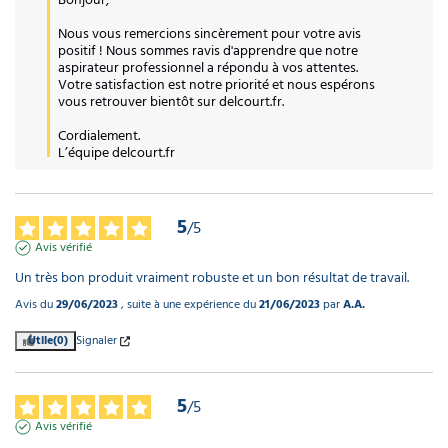
l'unité
Nous vous remercions sincèrement pour votre avis 
positif ! Nous sommes ravis d'apprendre que notre 
Terminal
aspirateur professionnel a répondu à vos attentes. 
côté cuve
Votre satisfaction est notre priorité et nous espérons 
Ø38mm
vous retrouver bientôt sur delcourt.fr.

pour
aspirateur
Cordialement.

L’équipe delcourt.fr
KTRI03347
7,36 €
l'unité
5
/
5
Tube droit
Avis vérifié
aluminium
Un très bon produit vraiment robuste et un bon résultat de travail.
plastifié
pour
Avis du
29/06/2023
, suite à une expérience du
21/06/2023
par
A.A.
aspirateur
Ø40mm
Utile
(0)
Signaler
49,90 €
l'unité
5
/
5
Avis vérifié