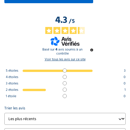
brosse
d'aspirateur
4.3
avec
/
5
roulettes
sortie
courbée
40cm
Ø40mm
34,90 €
Basé sur
4
avis soumis à un
contrôle
l'unité
Voir tous les avis sur ce site
Suceur
5
étoiles
3
fixe
4
étoiles
0
poussière
3
étoiles
0
pour
2
étoiles
1
aspirateur
Ø40mm
1
étoile
0
383,21 €
l'unité
Trier les avis
Suceur
fixe eau