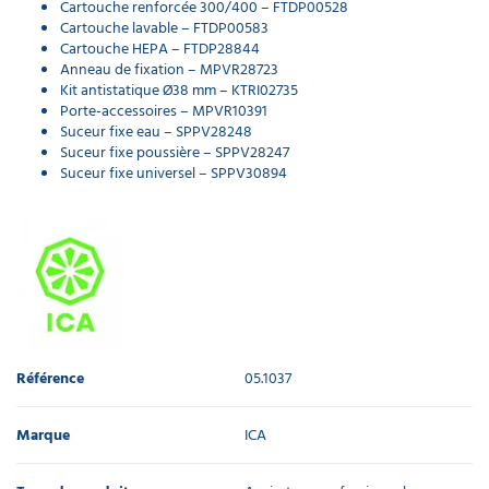
Cartouche renforcée 300/400 – FTDP00528
régulateur
Cartouche lavable – FTDP00583
d'air pour
Cartouche HEPA – FTDP28844
aspirateur
Anneau de fixation – MPVR28723
Ø40mm
Kit antistatique Ø38 mm – KTRI02735
13,91 €
Porte-accessoires – MPVR10391
l'unité
Suceur fixe eau – SPPV28248
Suceur fixe poussière – SPPV28247
Kit
Suceur fixe universel – SPPV30894
antistatique
pour
aspirateur
Ø40mm
154,71 €
l'unité
Panier
porte
Référence
05.1037
accessoires
pour
aspirateur
Marque
ICA
ICA
63,14 €