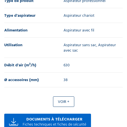
Type de produit
Aspirateur professionnel
l'unité
Type d'aspirateur
Aspirateur chariot
Flexible
d'aspirateur
turboflex
Alimentation
Aspirateur avec fil
2,5m
Ø40mm
53,20 €
Utilisation
Aspirateur sans sac, Aspirateur
l'unité
avec sac
Suceur
Débit d'air (m³/h)
630
fixe
universel
pour
Ø accessoires (mm)
38
aspirateur
eau et
poussière
Ø40mm
VOIR +
476,22 €
l'unité
DOCUMENTS À TÉLÉCHARGER
Fiches techniques et fiches de sécurité
Suceur