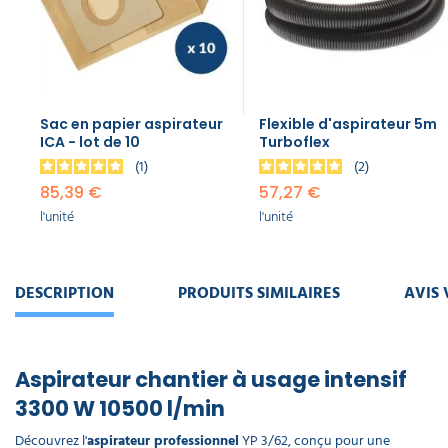
FTDP00558
81,22 €
l'unité
Cartouche
lavable
Sac en papier aspirateur
Flexible d'aspirateur 5m
ICA - lot de 10
Turboflex
renforcée
pour
1
2
aspirateur
85,39 €
57,27 €
122,26 €
l'unité
l'unité
l'unité
Cartouche
filtre
DESCRIPTION
PRODUITS SIMILAIRES
AVIS 
renforcée
300-400
pour
aspirateur
Aspirateur chantier à usage intensif
74,83 €
l'unité
3300 W 10500 l/min
Découvrez l'
aspirateur professionnel
YP 3/62, conçu pour une