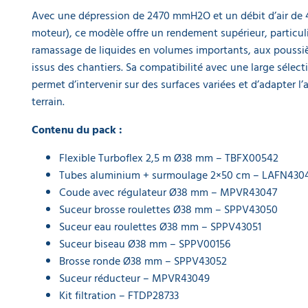
Avec une dépression de 2470 mmH2O et un débit d’air de 4
Cartouche
moteur), ce modèle offre un rendement supérieur, particu
filtre
ramassage de liquides en volumes importants, aux poussiè
renforcée
issus des chantiers. Sa compatibilité avec une large séle
300-400
pour
permet d’intervenir sur des surfaces variées et d’adapter l
aspirateur
terrain.
74,83 €
l'unité
Contenu du pack :
Cartouche
Flexible Turboflex 2,5 m Ø38 mm – TBFX00542
filtre
Tubes aluminium + surmoulage 2×50 cm – LAFN430
HEPA
Coude avec régulateur Ø38 mm – MPVR43047
pour
aspirateur
Suceur brosse roulettes Ø38 mm – SPPV43050
146,67 €
Suceur eau roulettes Ø38 mm – SPPV43051
l'unité
Suceur biseau Ø38 mm – SPPV00156
Brosse ronde Ø38 mm – SPPV43052
Anneau
Suceur réducteur – MPVR43049
de
Kit filtration – FTDP28733
fixation