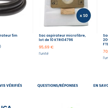
irateur 5m
Sac aspirateur microfibre,
Sa
lot de 10 KTRI04796
20
FT
2
95,69 €
70
l'unité
l'u
VIS VÉRIFIÉS
QUESTIONS/RÉPONSES
EN SAVO
 ICA