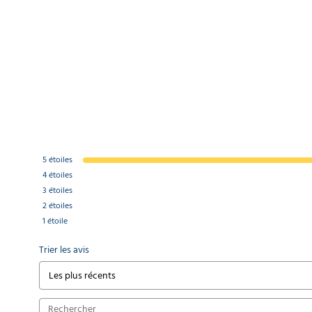
Filtre
panier
pour
aspirateur
SPC
429MD
106,24 €
l'unité
Suceur
d'aspirateur
5
étoiles
moquette
Ø35mm
4
étoiles
4,30 €
3
étoiles
l'unité
2
étoiles
1
étoile
Réducteur
Trier les avis
aspirateur
Ø40mm /
Ø35mm
5,60 €
l'unité