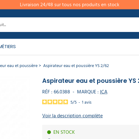
Livraison 24/48 sur tous nos produits en stock
MÉTIERS
eur eau et poussière
Aspirateur eau et poussière YS 2/62
Aspirateur eau et poussière YS
RÉF :
66.0388
-
MARQUE :
ICA
5
/
5
-
1
avis
Voir la description complète
EN STOCK