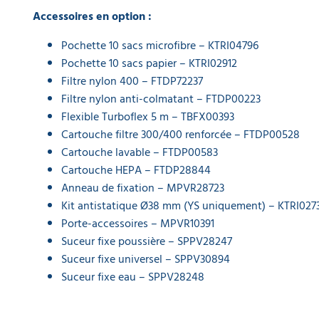
cartouche
pour
Accessoires en option :
aspirateur
14,94 €
Pochette 10 sacs microfibre – KTRI04796
l'unité
Pochette 10 sacs papier – KTRI02912
Filtre nylon 400 – FTDP72237
Filtre
Filtre nylon anti-colmatant – FTDP00223
d'aspirateur
Flexible Turboflex 5 m – TBFX00393
conique en
nylon
Cartouche filtre 300/400 renforcée – FTDP00528
38,63 €
Cartouche lavable – FTDP00583
l'unité
Cartouche HEPA – FTDP28844
Anneau de fixation – MPVR28723
Filtre
Kit antistatique Ø38 mm (YS uniquement) – KTRI027
nylon anti-
colmatant
Porte-accessoires – MPVR10391
pour
Suceur fixe poussière – SPPV28247
aspirateur
Suceur fixe universel – SPPV30894
FTDP00223
Suceur fixe eau – SPPV28248
66,80 €
l'unité