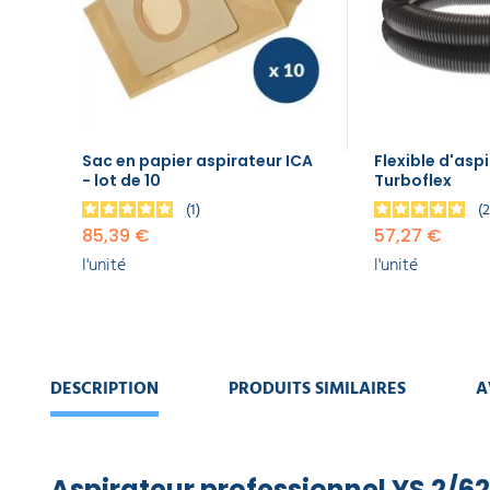
EQUIPEMENT
l'unité
DE
PROTECTION
INDIVIDUELLE
Flexible
d'aspirateur
5m
GAMME
Turboflex
ÉCOLOGIQUE
57,27 €
Sac en papier aspirateur ICA
Flexible d'asp
l'unité
- lot de 10
Turboflex
PROMOS
1
Sac
85,39 €
57,27 €
aspirateur
l'unité
l'unité
microfibre,
lot de 10
KTRI04796
95,69 €
l'unité
DESCRIPTION
PRODUITS SIMILAIRES
A
Sac
d'aspirateur
en nylon
200
Aspirateur professionnel YS 2/62
microns