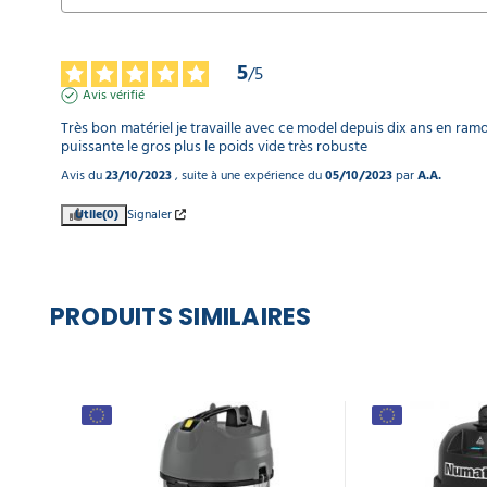
Coude
plastique
5
/
5
avec
Avis vérifié
régulateur
d'air pour
Très bon matériel je travaille avec ce model depuis dix ans en ram
aspirateur
puissante le gros plus le poids vide très robuste
Ø40mm
Avis du
23/10/2023
, suite à une expérience du
05/10/2023
par
A.A.
13,91 €
l'unité
Utile
(0)
Signaler
Panier
porte
accessoires
PRODUITS SIMILAIRES
pour
aspirateur
ICA
63,14 €
l'unité
Flexible
d'aspirateur