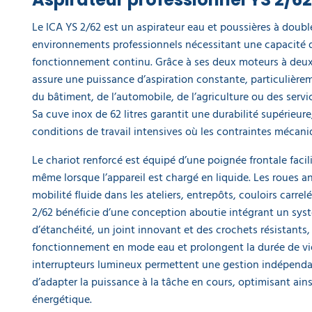
blanc
FTDP00556
Le ICA YS 2/62 est un aspirateur eau et poussières à doub
70,86 €
environnements professionnels nécessitant une capacité d
l'unité
fonctionnement continu. Grâce à ses deux moteurs à deux 
assure une puissance d’aspiration constante, particulièrem
Sac en
du bâtiment, de l’automobile, de l’agriculture ou des serv
nylon 300
microns
Sa cuve inox de 62 litres garantit une durabilité supérieu
blanc pour
conditions de travail intensives où les contraintes mécani
aspirateur
FTDP00557
Le chariot renforcé est équipé d’une poignée frontale faci
74,78 €
même lorsque l’appareil est chargé en liquide. Les roues a
l'unité
mobilité fluide dans les ateliers, entrepôts, couloirs carrelé
2/62 bénéficie d’une conception aboutie intégrant un sys
Sac en
nylon 500
d’étanchéité, un joint innovant et des crochets résistants,
microns
fonctionnement en mode eau et prolongent la durée de vi
blanc pour
interrupteurs lumineux permettent une gestion indépenda
aspirateur
FTDP00558
d’adapter la puissance à la tâche en cours, optimisant ai
81,22 €
énergétique.
l'unité