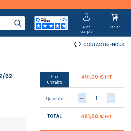
Mon
Panier
compte
CONTACTEZ-NOUS
 2/62
Prix
491,00 € HT
unitaire
Quantité
TOTAL
491,00 €
HT