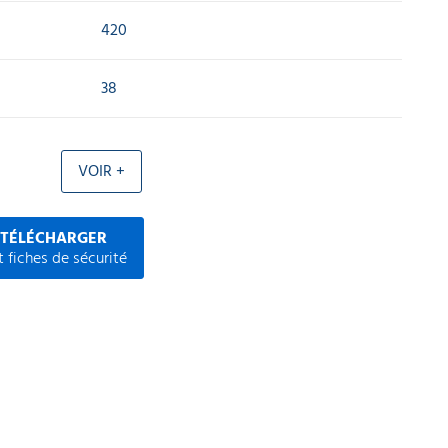
420
38
VOIR +
 TÉLÉCHARGER
 fiches de sécurité