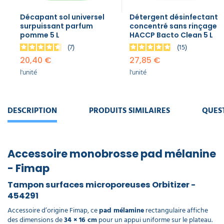
Décapant sol universel
Détergent désinfectant
surpuissant parfum
concentré sans rinçage
pomme 5 L
HACCP Bacto Clean 5 L
7
15
20,40 €
27,85 €
l'unité
l'unité
DESCRIPTION
PRODUITS SIMILAIRES
QUES
Accessoire monobrosse pad mélanine
- Fimap
Tampon surfaces microporeuses Orbitizer -
454291
Accessoire d’origine Fimap, ce
pad mélamine
rectangulaire affiche
des dimensions de
34 × 16 cm
pour un appui uniforme sur le plateau.